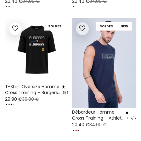
Potential Coton Bio
Snatch Repeat Coton
20.40 €
34.00 €
20.40 €
34.00 €
Bio
SOLDES
SOLDES
NEW
favorite
favorite
T-Shirt Oversize Homme
star_rate
Cross Training – Burgers
5/5
Et Burpees
29.90 €
36.00 €
Débardeur Homme
star_rate
Cross Training – Athlete
3.67/5
LSF Coton Bio
20.40 €
34.00 €