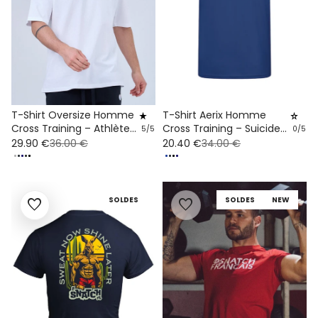
T-Shirt Aerix Homme
T-Shirt Oversize Homme
star_rate
star_rate
Cross Training – Suicide
Cross Training – Athlète
0/5
5/5
Squat
LSF Coton Bio
20.40 €
34.00 €
29.90 €
36.00 €
SOLDES
SOLDES
NEW
favorite
favorite