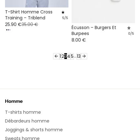
T-Shirt Homme Cross
star_rate
Training – Triblend
5/5
25.90 €
35.00 €
Écusson – Burgers Et
star_rate
Burpees
0/5
8.00 €
arrow_back
3
…
arrow_forward
1
2
4
5
13
Homme
T-shirts homme
Débardeurs homme
Joggings & shorts homme
Sweats homme