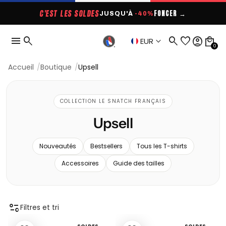
C'EST LES SOLDES
FONCER →
JUSQU'À
-40%
menu
search
search
favorite
account_circle
local_mall
keyboard_arrow_down
EUR
0
Accueil
Boutique
Upsell
COLLECTION LE SNATCH FRANÇAIS
Upsell
Nouveautés
Bestsellers
Tous les T-shirts
Accessoires
Guide des tailles
page_info
Filtres et tri