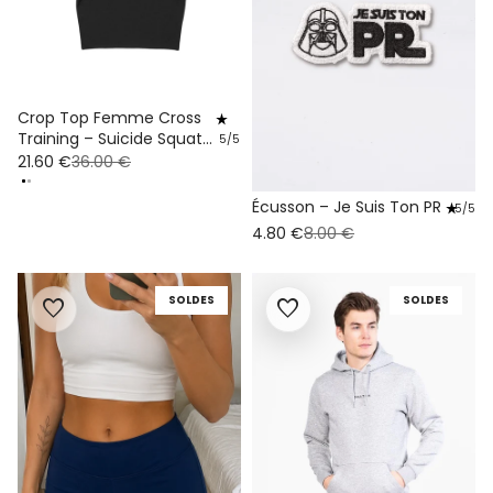
Crop Top Femme Cross
star_rate
Training – Suicide Squat
5/5
Coton Bio
21.60 €
36.00 €
Écusson – Je Suis Ton PR
star_rate
5/5
4.80 €
8.00 €
SOLDES
SOLDES
favorite
favorite