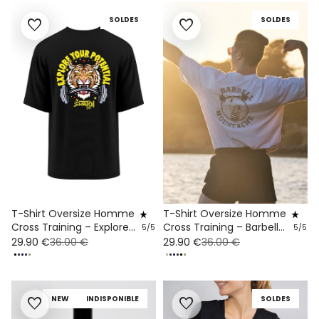
SOLDES
SOLDES
favorite
favorite
T-Shirt Oversize Homme
T-Shirt Oversize Homme
star_rate
star_rate
Cross Training – Explore
Cross Training – Barbell
5/5
5/5
Your Potential
Moustache
29.90 €
36.00 €
29.90 €
36.00 €
NEW
INDISPONIBLE
SOLDES
favorite
favorite