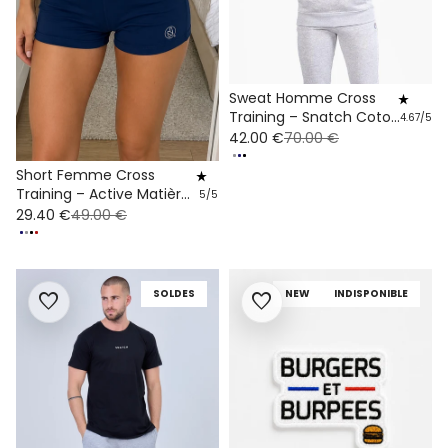
Sweat Homme Cross
star_rate
Training – Snatch Coton
4.67/5
Bio
42.00 €
70.00 €
Short Femme Cross
star_rate
Training – Active Matières
5/5
Recyclées
29.40 €
49.00 €
SOLDES
NEW
INDISPONIBLE
favorite
favorite