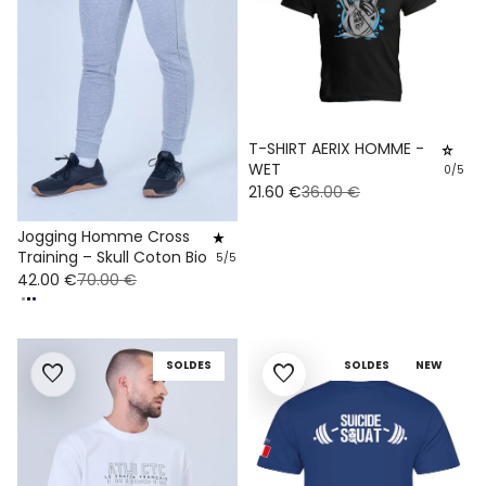
T-SHIRT AERIX HOMME -
star_rate
WET
0/5
21.60 €
36.00 €
Jogging Homme Cross
star_rate
Training – Skull Coton Bio
5/5
42.00 €
70.00 €
SOLDES
SOLDES
NEW
favorite
favorite