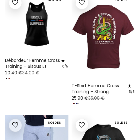
SOLDES
SOLDES
favorite
favorite
Débardeur Femme Cross
star_rate
Training – Bisous Et
0/5
Burpees Coton Bio
20.40 €
34.00 €
T-Shirt Homme Cross
star_rate
Training – Strong
5/5
Tomorrow
25.90 €
35.00 €
SOLDES
SOLDES
favorite
favorite