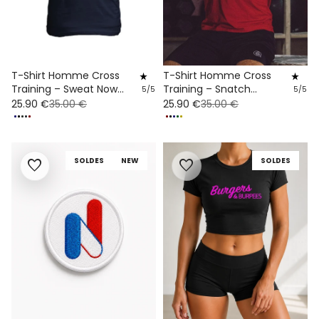
T-Shirt Homme Cross
T-Shirt Homme Cross
star_rate
star_rate
Training – Sweat Now
Training – Snatch
5/5
5/5
Shine Later
Evolution
25.90 €
35.00 €
25.90 €
35.00 €
SOLDES
NEW
SOLDES
favorite
favorite