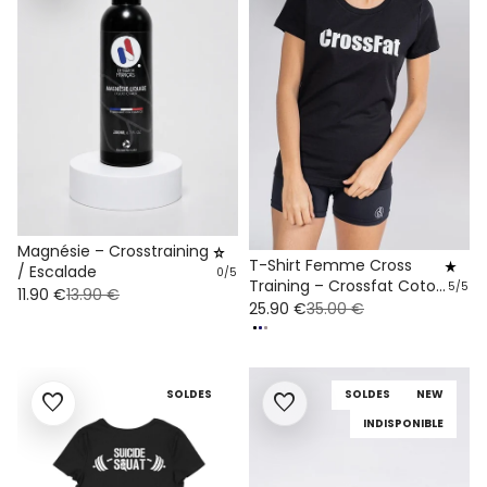
Magnésie – Crosstraining
star_rate
T-Shirt Femme Cross
star_rate
/ Escalade
0/5
Training – Crossfat Coton
5/5
11.90 €
13.90 €
Bio
25.90 €
35.00 €
SOLDES
SOLDES
NEW
favorite
favorite
INDISPONIBLE