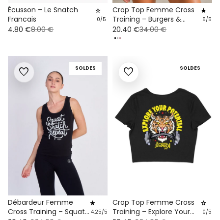
Écusson – Le Snatch
Crop Top Femme Cross
star_rate
star_rate
Francais
Training – Burgers &
0/5
5/5
Burpees Coton Bio
4.80 €
8.00 €
20.40 €
34.00 €
SOLDES
SOLDES
favorite
favorite
Crop Top Femme Cross
Débardeur Femme
star_rate
star_rate
Training – Explore Your
Cross Training – Squat
0/5
4.25/5