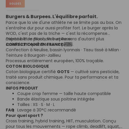
SOLDES
Burgers & Burpees. L'équilibre parfait.
Parce que la vie d'une athlète ne se limite pas au box. On
s'entraîne dur pour aussi profiter fort. Le burger après la
WOD, c'est pas de la triche — c'est la récompense
méritée. Et le prochain burpee sera d'autant plus
Disponible en Blanc, Noir et Rose.
satisfaisant quand tu seras prête.
CONFECTIONNÉ EN FRANCE 🇫🇷
Confection à Neulise, bassin lyonnais · Tissu tissé à Milan ·
Teinture à Bourgoin-Jaillieu
Processus entièrement européen, 100% traçable.
COTON BIOLOGIQUE
Coton biologique certifié
GOTS
— cultivé sans pesticide,
traité sans produit chimique. Pour ta performance et ta
conscience.
INFOS PRODUIT
Coupe crop femme — taille haute compatible
Bande élastique sous poitrine intégrée
Tailles : XS · S · M · L
FAQ
Lavage à 30°C recommandé
Pour quel sport ?
Cross training, hybrid training, HIIT, musculation. Conçu
pour tous les mouvements — rope climb, deadlift, squat,