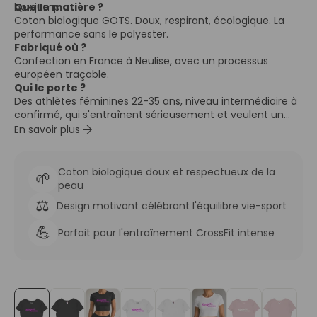
box jump.
Quelle matière ?
Coton biologique GOTS. Doux, respirant, écologique. La
performance sans le polyester.
Fabriqué où ?
Confection en France à Neulise, avec un processus
européen traçable.
Qui le porte ?
Des athlètes féminines 22-35 ans, niveau intermédiaire à
confirmé, qui s'entraînent sérieusement et veulent un
arrow_forward
crop top à leur image.
En savoir plus
Coton biologique doux et respectueux de la
🌱
peau
⚖️
Design motivant célébrant l'équilibre vie-sport
💪
Parfait pour l'entraînement CrossFit intense