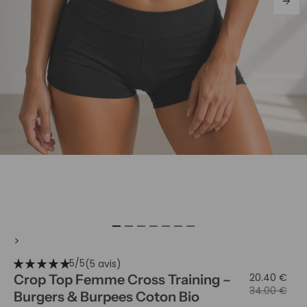
arrow_forward
>
star_rate
star_rate
star_rate
star_rate
star_rate
5/5
(5 avis)
20.40 €
Crop Top Femme Cross Training –
34.00 €
Burgers & Burpees Coton Bio