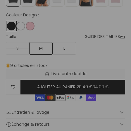
Couleur Design :
straighten
Taille :
GUIDE DES TAILLES
S
M
L
9 articles en stock
delivery_truck_speed
Livré entre le
et le
favorite
AJOUTER AU PANIER
|
20.40 €
34.00 €
keyboard_arrow_down
checkroom
Entretien & lavage
keyboard_arrow_down
info
Échange
& retours