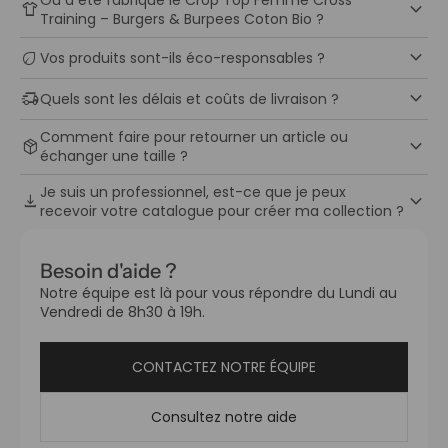
Où a été fabriqué le Crop Top Femme Cross
keyboard_arrow_down
apparel
Training – Burgers & Burpees Coton Bio ?
keyboard_arrow_down
eco
Vos produits sont-ils éco-responsables ?
keyboard_arrow_down
delivery_truck_speed
Quels sont les délais et coûts de livraison ?
Comment faire pour retourner un article ou
keyboard_arrow_down
package_2
échanger une taille ?
Je suis un professionnel, est-ce que je peux
keyboard_arrow_down
download
recevoir votre catalogue pour créer ma collection ?
Besoin d'aide ?
Notre équipe est là pour vous répondre du Lundi au
Vendredi de 8h30 à 19h.
CONTACTEZ NOTRE ÉQUIPE
Consultez notre aide