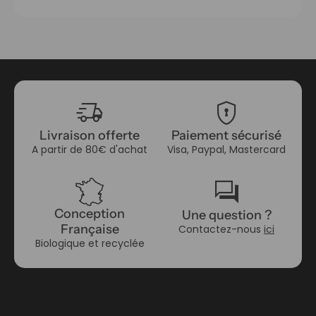
delivery_truck_speed
encrypted
Livraison offerte
Paiement sécurisé
A partir de 80€ d'achat
Visa, Paypal, Mastercard
forum
Conception
Une question ?
Française
Contactez-nous
ici
Biologique et recyclée