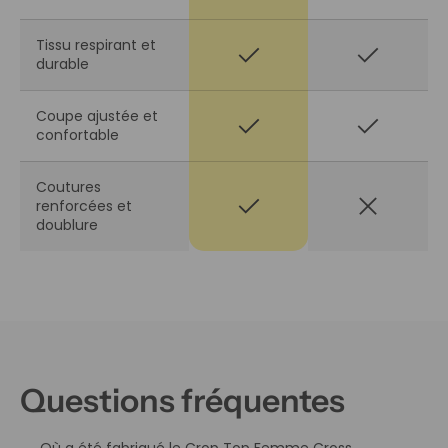
Tissu respirant et
check
check
durable
Coupe ajustée et
check
check
confortable
Coutures
check
close
renforcées et
doublure
Questions fréquentes