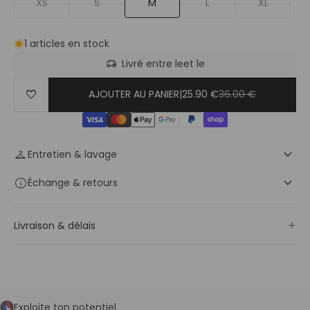
XS
S
M
L
XL
1 articles en stock
delivery_truck_speed
Livré entre le
et le
favorite
AJOUTER AU PANIER
|
25.90 €
36.00 €
keyboard_arrow_down
checkroom
Entretien & lavage
keyboard_arrow_down
info
Échange
& retours
+
Livraison & délais
Exploite ton potentiel