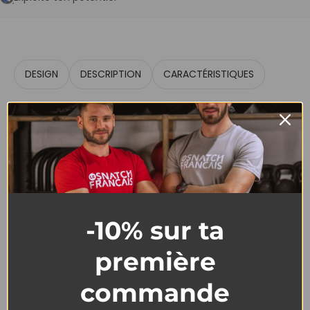
DESIGN
DESCRIPTION
CARACTÉRISTIQUES
-10% sur ta
T-Shirt Femme Cross
première
Training – Burgers Et
commande
Burpees Coton Bio