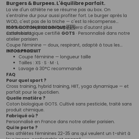
Burgers & Burpees. L'équilibre parfait.
La vie d'un athlète ne se résume pas au box. On
s'entraîne dur pour aussi profiter fort. Le burger après la
WOD, c'est pas de la triche — c'est la récompense
méritée. Et le prochain burpee sera d'autant plus
100% COTON BIOLOGIQUE 🇫🇷
satisfaisant.
Coton biologique certifié
GOTS
· Personnalisé dans notre
atelier parisien
Coupe féminine — doux, respirant, adapté à tous les
mouvements.
INFOS PRODUIT
Coupe féminine — longueur taille
Tailles : XS · S · M · L
Lavage à 30°C recommandé
FAQ
Pour quel sport ?
Cross training, hybrid training, HIIT, yoga dynamique — et
parfait pour le quotidien.
Quelle matière ?
Coton biologique GOTS. Cultivé sans pesticide, traité sans
produit chimique.
Fabriqué où ?
Personnalisé en France dans notre atelier parisien.
Qui le porte ?
Des athlètes féminines 22-35 ans qui veulent un t-shirt à