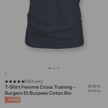
>
star_rate
star_rate
star_rate
star_rate
star_rate
5/5
(3 avis)
25.90 €
T-Shirt Femme Cross Training –
36.00 €
Burgers Et Burpees Coton Bio
SOLDES