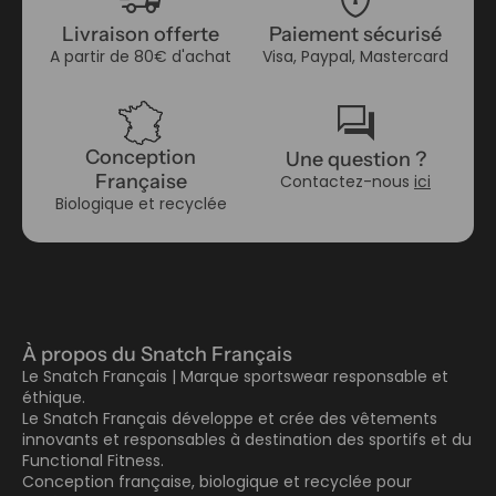
Livraison offerte
Paiement sécurisé
A partir de 80€ d'achat
Visa, Paypal, Mastercard
forum
Conception
Une question ?
Française
Contactez-nous
ici
Biologique et recyclée
À propos du Snatch Français
Le Snatch Français | Marque sportswear responsable et
éthique.
Le Snatch Français développe et crée des vêtements
innovants et responsables à destination des sportifs et du
Functional Fitness.
Conception française, biologique et recyclée pour