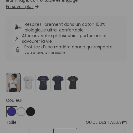
leur image, confortable et engagé.
arrow_forward
En savoir plus
Respirez librement dans un coton 100%
🌬️
biologique ultra-confortable
Affirmez votre philosophie : performer et
⚡
savourer la vie
Profitez d'une matière douce qui respecte
🧴
votre peau sensible
Couleur :
straighten
Taille :
GUIDE DES TAILLES