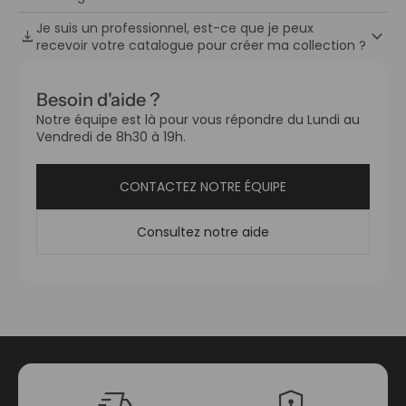
Je suis un professionnel, est-ce que je peux
keyboard_arrow_down
download
recevoir votre catalogue pour créer ma collection ?
Besoin d'aide ?
Notre équipe est là pour vous répondre du Lundi au
Vendredi de 8h30 à 19h.
CONTACTEZ NOTRE ÉQUIPE
Consultez notre aide
delivery_truck_speed
encrypted