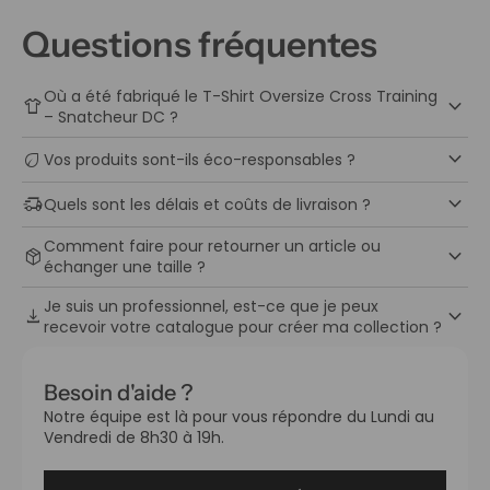
Questions fréquentes
Où a été fabriqué le T-Shirt Oversize Cross Training
keyboard_arrow_down
apparel
– Snatcheur DC ?
keyboard_arrow_down
eco
Vos produits sont-ils éco-responsables ?
keyboard_arrow_down
delivery_truck_speed
Quels sont les délais et coûts de livraison ?
Comment faire pour retourner un article ou
keyboard_arrow_down
package_2
échanger une taille ?
Je suis un professionnel, est-ce que je peux
keyboard_arrow_down
download
recevoir votre catalogue pour créer ma collection ?
Besoin d'aide ?
Notre équipe est là pour vous répondre du Lundi au
Vendredi de 8h30 à 19h.