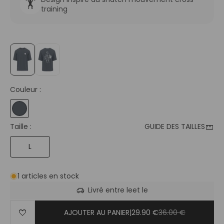
🏋️
training
Couleur :
straighten
Taille :
GUIDE DES TAILLES
L
1 articles en stock
delivery_truck_speed
Livré entre le
et le
favorite
AJOUTER AU PANIER
|
29.90 €
36.00 €