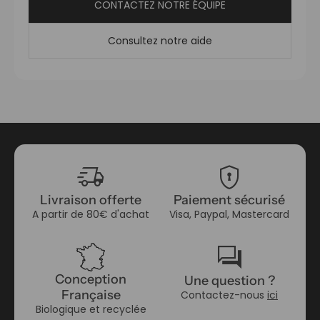
CONTACTEZ NOTRE ÉQUIPE
Consultez notre aide
delivery_truck_speed
encrypted
Livraison offerte
Paiement sécurisé
A partir de 80€ d'achat
Visa, Paypal, Mastercard
forum
Conception
Une question ?
Française
Contactez-nous
ici
Biologique et recyclée