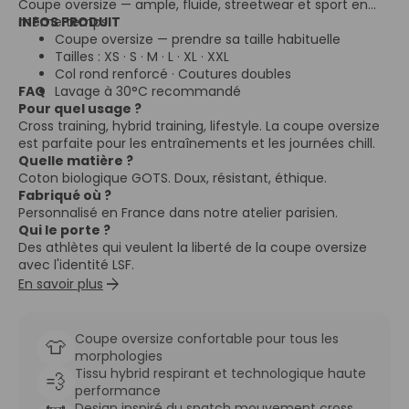
Coupe oversize — ample, fluide, streetwear et sport en
même temps.
INFOS PRODUIT
Coupe oversize — prendre sa taille habituelle
Tailles : XS · S · M · L · XL · XXL
Col rond renforcé · Coutures doubles
FAQ
Lavage à 30°C recommandé
Pour quel usage ?
Cross training, hybrid training, lifestyle. La coupe oversize
est parfaite pour les entraînements et les journées chill.
Quelle matière ?
Coton biologique GOTS. Doux, résistant, éthique.
Fabriqué où ?
Personnalisé en France dans notre atelier parisien.
Qui le porte ?
Des athlètes qui veulent la liberté de la coupe oversize
avec l'identité LSF.
arrow_forward
En savoir plus
Coupe oversize confortable pour tous les
👕
morphologies
Tissu hybrid respirant et technologique haute
💨
performance
Design inspiré du snatch mouvement cross