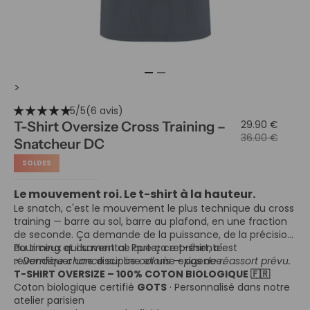
>
star_rate
star_rate
star_rate
star_rate
star_rate
5/5
(6 avis)
29.90 €
T-Shirt Oversize Cross Training –
36.00 €
Snatcheur DC
SOLDES
Le mouvement roi. Le t-shirt à la hauteur.
Le snatch, c'est le mouvement le plus technique du cross
training — barre au sol, barre au plafond, en une fraction
de seconde. Ça demande de la puissance, de la précision,
du timing et du mental. Porter ce t-shirt, c'est
Pour ceux qui savent ce que ça représente.
revendiquer une discipline et une exigence.
⚡ Dernière chance sur ce coloris — pas de réassort prévu.
T-SHIRT OVERSIZE – 100% COTON BIOLOGIQUE 🇫🇷
Coton biologique certifié
GOTS
· Personnalisé dans notre
atelier parisien