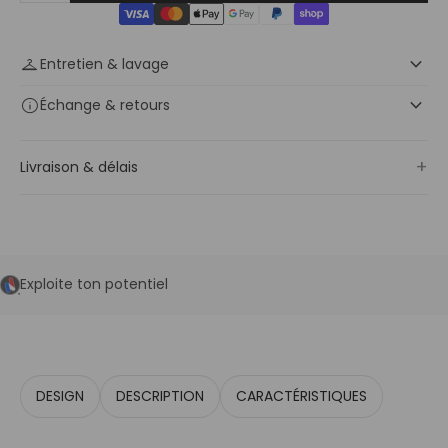
keyboard_arrow_down
checkroom
Entretien & lavage
keyboard_arrow_down
info
Échange
& retours
+
Livraison & délais
Exploite ton potentiel
DESIGN
DESCRIPTION
CARACTÉRISTIQUES