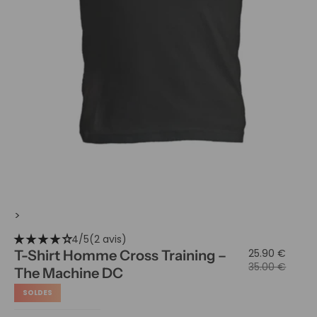
>
star_rate
star_rate
star_rate
star_rate
star_rate
4/5
(2 avis)
25.90 €
T-Shirt Homme Cross Training –
35.00 €
The Machine DC
SOLDES