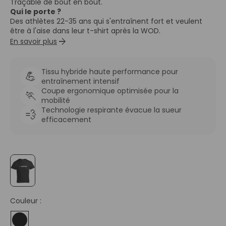
Traçable de bout en bout.
Qui le porte ?
Des athlètes 22-35 ans qui s'entraînent fort et veulent
être à l'aise dans leur t-shirt après la WOD.
arrow_forward
En savoir plus
Tissu hybride haute performance pour
💪
entraînement intensif
Coupe ergonomique optimisée pour la
🏃
mobilité
Technologie respirante évacue la sueur
💨
efficacement
Couleur :