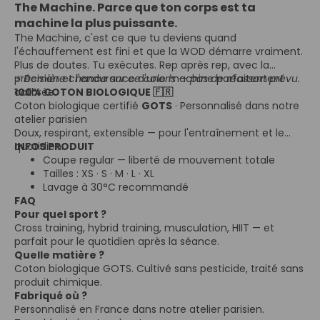
The Machine. Parce que ton corps est ta
machine la plus puissante.
The Machine, c'est ce que tu deviens quand
l'échauffement est fini et que la WOD démarre vraiment.
Plus de doutes. Tu exécutes. Rep après rep, avec la
précision et l'endurance d'une machine parfaitement
⚡ Dernière chance sur ce coloris — pas de réassort prévu.
calibrée.
100% COTON BIOLOGIQUE 🇫🇷
Coton biologique certifié
GOTS
· Personnalisé dans notre
atelier parisien
Doux, respirant, extensible — pour l'entraînement et le
quotidien.
INFOS PRODUIT
Coupe regular — liberté de mouvement totale
Tailles : XS · S · M · L · XL
Lavage à 30°C recommandé
FAQ
Pour quel sport ?
Cross training, hybrid training, musculation, HIIT — et
parfait pour le quotidien après la séance.
Quelle matière ?
Coton biologique GOTS. Cultivé sans pesticide, traité sans
produit chimique.
Fabriqué où ?
Personnalisé en France dans notre atelier parisien.