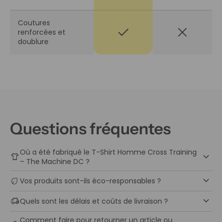
Coutures
check
close
renforcées et
doublure
Questions fréquentes
Où a été fabriqué le T-Shirt Homme Cross Training
keyboard_arrow_down
apparel
– The Machine DC ?
keyboard_arrow_down
eco
Vos produits sont-ils éco-responsables ?
keyboard_arrow_down
delivery_truck_speed
Quels sont les délais et coûts de livraison ?
Comment faire pour retourner un article ou