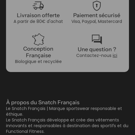
delivery_truck_speed
encrypted
Livraison offerte
Paiement sécurisé
A partir de 80€ d'achat
Visa, Paypal, Mastercard
forum
Conception
Une question ?
Française
Contactez-nous
ici
Biologique et recyclée
À propos du Snatch Français
Le Snatch Français | Marque sportswear responsable et
éthique.
Le Snatch Français développe et crée des vêtements
innovants et responsables à destination des sportifs et du
Functional Fitness.