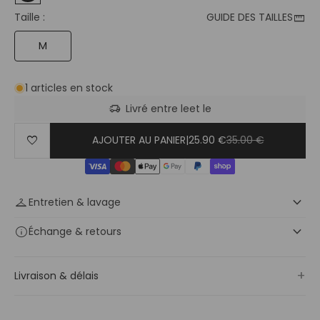
straighten
Taille :
GUIDE DES TAILLES
M
1 articles en stock
delivery_truck_speed
Livré entre le
et le
favorite
AJOUTER AU PANIER
|
25.90 €
35.00 €
keyboard_arrow_down
checkroom
Entretien & lavage
keyboard_arrow_down
info
Échange
& retours
+
Livraison & délais