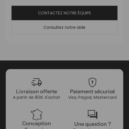
CONTACTEZ NOTRE ÉQUIPE
Consultez notre aide
delivery_truck_speed
encrypted
Livraison offerte
Paiement sécurisé
A partir de 80€ d'achat
Visa, Paypal, Mastercard
forum
Conception
Une question ?