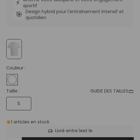
⚡
sportif
Design hybrid pour l'entraînement intensif et
🎯
quotidien
Couleur :
straighten
Taille :
GUIDE DES TAILLES
S
1 articles en stock
delivery_truck_speed
Livré entre le
et le