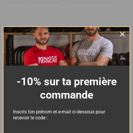
T-Shirt Homme Cross
-10% sur ta première
Training – Snatch DC
commande
Inscris ton prénom et e-mail ci-dessous pour
Le Snatch
Autres
recevoir le code :
Français
marques