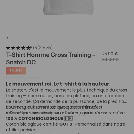
>
star_rate
star_rate
star_rate
star_rate
star_rate
5/5
(3 avis)
25.90 €
T-Shirt Homme Cross Training –
34.00 €
Snatch DC
SOLDES
Le mouvement roi. Le t-shirt à la hauteur.
Le snatch, c'est le mouvement le plus technique du cross
training — barre au sol, barre au plafond, en une fraction
de seconde. Ça demande de la puissance, de la précision,
du timing et du mental. Porter ce t-shirt, c'est
Pour ceux qui savent ce que ça représente.
revendiquer une discipline et une exigence.
⚡ Dernière chance sur ce coloris — pas de réassort prévu.
100% COTON BIOLOGIQUE 🇫🇷
Coton biologique certifié
GOTS
· Personnalisé dans notre
atelier parisien