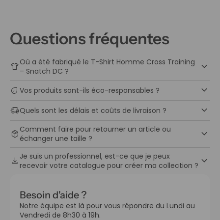
Questions fréquentes
Où a été fabriqué le T-Shirt Homme Cross Training
keyboard_arrow_down
apparel
– Snatch DC ?
keyboard_arrow_down
eco
Vos produits sont-ils éco-responsables ?
keyboard_arrow_down
delivery_truck_speed
Quels sont les délais et coûts de livraison ?
Comment faire pour retourner un article ou
keyboard_arrow_down
package_2
échanger une taille ?
Je suis un professionnel, est-ce que je peux
keyboard_arrow_down
download
recevoir votre catalogue pour créer ma collection ?
Besoin d'aide ?
Notre équipe est là pour vous répondre du Lundi au
Vendredi de 8h30 à 19h.