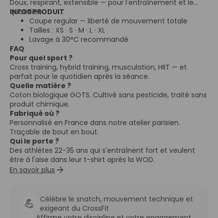
Doux, respirant, extensible — pour l'entraînement et le
quotidien.
INFOS PRODUIT
Coupe regular — liberté de mouvement totale
Tailles : XS · S · M · L · XL
Lavage à 30°C recommandé
FAQ
Pour quel sport ?
Cross training, hybrid training, musculation, HIIT — et
parfait pour le quotidien après la séance.
Quelle matière ?
Coton biologique GOTS. Cultivé sans pesticide, traité sans
produit chimique.
Fabriqué où ?
Personnalisé en France dans notre atelier parisien.
Traçable de bout en bout.
Qui le porte ?
Des athlètes 22-35 ans qui s'entraînent fort et veulent
être à l'aise dans leur t-shirt après la WOD.
arrow_forward
En savoir plus
Célèbre le snatch, mouvement technique et
💪
exigeant du CrossFit
Affirme votre discipline et votre engagement