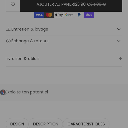
favorite
AJOUTER AU PANIER
|
25.90 €
34.00 €
keyboard_arrow_down
checkroom
Entretien & lavage
keyboard_arrow_down
info
Échange
& retours
+
Livraison & délais
Exploite ton potentiel
DESIGN
DESCRIPTION
CARACTÉRISTIQUES