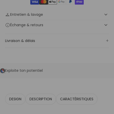
keyboard_arrow_down
checkroom
Entretien & lavage
keyboard_arrow_down
info
Échange
& retours
+
Livraison & délais
Exploite ton potentiel
DESIGN
DESCRIPTION
CARACTÉRISTIQUES