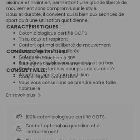
aisance et maintien, permettant une grande liberté de
mouvement sans compromis sur le style.
Doux et durable, il convient aussi bien aux séances de
sport qu’à une utilisation quotidienne.
CARACTÉRISTIQUES :
Coton biologique certifié GOTS
Tissu doux et respirant
Confort optimal et liberté de mouvement
CONSEILS D'ENTRETIEN :
Coupe regular-fit équilibrée
Col ras du cou
Lavage en machine à 30°
Surpiqûres doubles aux manches et au bas
Séchage à l’air libre recommandé
Coutures renforcées pour plus de durabilité
CONSEIL TAILLE:
Adapté au sport et au quotidien
Coupe regular confortable
Nous vous conseillons de prendre votre taille
habituelle
arrow_forward
Notre mannequin Vincent mesure 1m84 pour 78kg
En savoir plus
et porte du M
🌱
100% coton biologique certifié GOTS
Confort optimal au quotidien et à
💪
l'entraînement