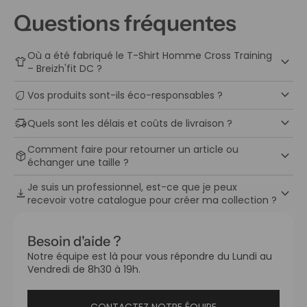
Questions fréquentes
Où a été fabriqué le T-Shirt Homme Cross Training
keyboard_arrow_down
apparel
– Breizh'fit DC ?
keyboard_arrow_down
eco
Vos produits sont-ils éco-responsables ?
keyboard_arrow_down
delivery_truck_speed
Quels sont les délais et coûts de livraison ?
Comment faire pour retourner un article ou
keyboard_arrow_down
package_2
échanger une taille ?
Je suis un professionnel, est-ce que je peux
keyboard_arrow_down
download
recevoir votre catalogue pour créer ma collection ?
Besoin d'aide ?
Notre équipe est là pour vous répondre du Lundi au
Vendredi de 8h30 à 19h.
CONTACTEZ NOTRE ÉQUIPE