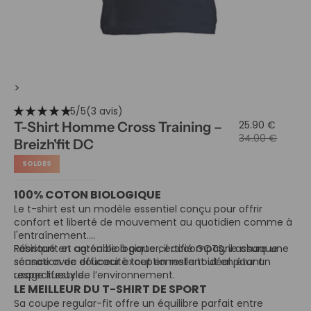
>
star_rate
star_rate
star_rate
star_rate
star_rate
5/5
(3 avis)
25.90 €
T-Shirt Homme Cross Training –
34.00 €
Breizh'fit DC
SOLDES
100% COTON BIOLOGIQUE
Le t-shirt est un modèle essentiel conçu pour offrir
confort et liberté de mouvement au quotidien comme à
l'entraînement.
Fabriqué en coton biologique certifié GOTS, il assure une
Résistant et agréable à porter, il accompagne chaque
sensation de douceur exceptionnelle tout en étant
séance avec efficacité tout en restant idéal pour un
respectueux de l’environnement.
usage lifestyle.
LE MEILLEUR DU T-SHIRT DE SPORT
Sa coupe regular-fit offre un équilibre parfait entre