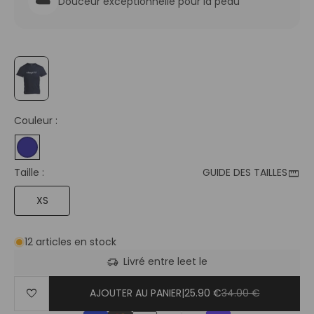
☁️
Douceur exceptionnelle pour la peau
Couleur :
straighten
Taille :
GUIDE DES TAILLES
XS
12 articles en stock
delivery_truck_speed
Livré entre le
et le
favorite
AJOUTER AU PANIER
|
25.90 €
34.00 €