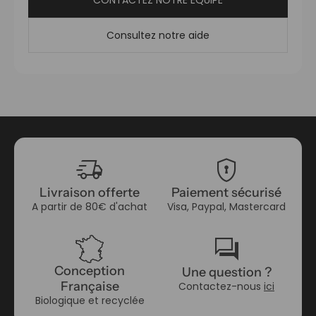
Consultez notre aide
delivery_truck_speed
encrypted
Livraison offerte
Paiement sécurisé
A partir de 80€ d'achat
Visa, Paypal, Mastercard
forum
Conception
Une question ?
Française
Contactez-nous
ici
Biologique et recyclée