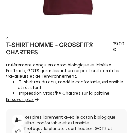
>
29.00
T-SHIRT HOMME - CROSSFIT®
€
CHARTRES
Entièrement conçu en coton biologique et labélisé
FairTrade, GOTS garantissant un respect unilatéral des
travailleurs et de l'environnement.
T-shirt ras du cou, modèle confortable, extensible
et résistant
Impression Crossfit® Chartres sur la poitrine,
arrow_forward
drapeau sur la manche gauche
En savoir plus
Doublure col, ultra doux et résistant
100% coton d'origine biologique certifié Gots
Pour la coupe tu peux prendre ta taille habituelle.
Respirez librement avec le coton biologique
🌬️
ultra-confortable et extensible
Protégez la planète : certification GOTS et
🌱