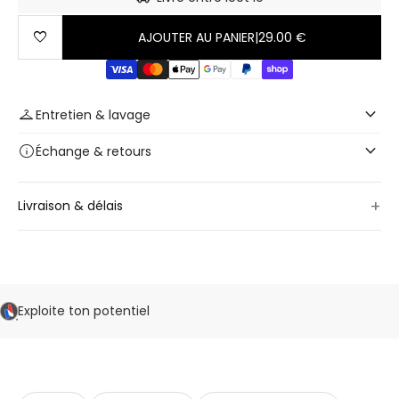
favorite
AJOUTER AU PANIER
|
29.00 €
keyboard_arrow_down
checkroom
Entretien & lavage
keyboard_arrow_down
info
Échange
& retours
+
Livraison & délais
Exploite ton potentiel