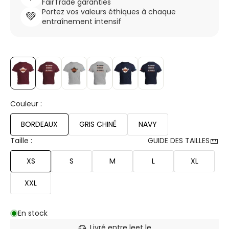
FairTrade garanties
Portez vos valeurs éthiques à chaque
💚
entraînement intensif
Couleur :
BORDEAUX
GRIS CHINÉ
NAVY
straighten
Taille :
GUIDE DES TAILLES
XS
S
M
L
XL
XXL
En stock
delivery_truck_speed
Livré entre le
et le