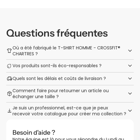
Questions fréquentes
Où a été fabriqué le T-SHIRT HOMME - CROSSFIT®
keyboard_arrow_down
apparel
CHARTRES ?
keyboard_arrow_down
eco
Vos produits sont-ils éco-responsables ?
keyboard_arrow_down
delivery_truck_speed
Quels sont les délais et coûts de livraison ?
Comment faire pour retourner un article ou
keyboard_arrow_down
package_2
échanger une taille ?
Je suis un professionnel, est-ce que je peux
keyboard_arrow_down
download
recevoir votre catalogue pour créer ma collection ?
Besoin d'aide ?
Notre équipe est là pour vous répondre du Lundi au