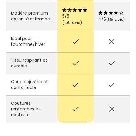
star_rate
star_rate
star_rate
star_rate
star_rate
star_rate
star_rate
star_rate
star_rate
star_rate
Matière premium
5/5
coton-élasthanne
4/5
(89 avis)
(156 avis)
Idéal pour
check
close
l'automne/hiver
Tissu respirant et
check
check
durable
Coupe ajustée et
check
check
confortable
Coutures
check
close
renforcées et
doublure