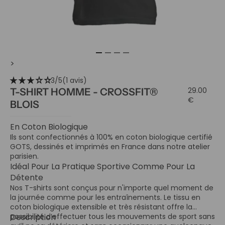
>
star_rate
star_rate
star_rate
star_rate
star_rate
3/5
(1 avis)
29.00
T-SHIRT HOMME - CROSSFIT®
€
BLOIS
En Coton Biologique
Ils sont confectionnés à 100% en coton biologique certifié
GOTS, dessinés et imprimés en France dans notre atelier
parisien.
Idéal Pour La Pratique Sportive Comme Pour La
Détente
Nos T-shirts sont conçus pour n'importe quel moment de
la journée comme pour les entraînements. Le tissu en
coton biologique extensible et très résistant offre la
possibilité d’effectuer tous les mouvements de sport sans
Description