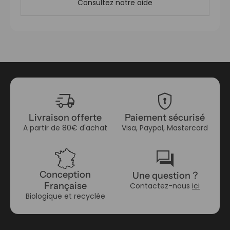
Consultez notre aide
delivery_truck_speed
encrypted
Livraison offerte
Paiement sécurisé
A partir de 80€ d'achat
Visa, Paypal, Mastercard
forum
Conception
Une question ?
Française
Contactez-nous
ici
Biologique et recyclée