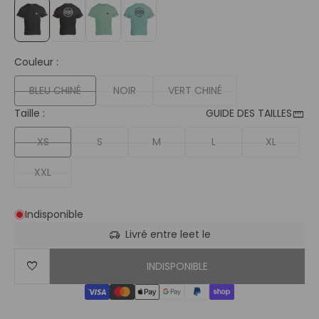
Couleur :
BLEU CHINÉ
NOIR
VERT CHINÉ
straighten
Taille :
GUIDE DES TAILLES
XS
S
M
L
XL
XXL
Indisponible
delivery_truck_speed
Livré entre le
et le
favorite
INDISPONIBLE