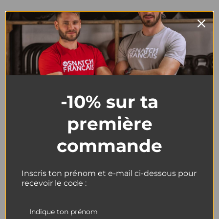
T-SHIRT HOMME -
CROSSFIT® BLOIS
-10% sur ta
première
commande
CrossFit®
Autres
Blois
marques
Inscris ton prénom et e-mail ci-dessous pour
star_rate
star_rate
star_rate
star_rate
star_rate
star_rate
star_rate
star_rate
star_rate
star_rate
recevoir le code :
Matière premium
5/5
coton-élasthanne
4/5
(89 avis)
(156 avis)