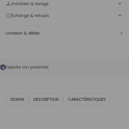
keyboard_arrow_down
checkroom
Entretien & lavage
keyboard_arrow_down
info
Échange
& retours
+
Livraison & délais
Exploite ton potentiel
DESIGN
DESCRIPTION
CARACTÉRISTIQUES