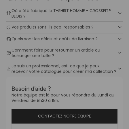
Où a été fabriqué le T-SHIRT HOMME - CROSSFIT®
keyboard_arrow_down
apparel
BLOIS ?
keyboard_arrow_down
eco
Vos produits sont-ils éco-responsables ?
keyboard_arrow_down
delivery_truck_speed
Quels sont les délais et coûts de livraison ?
Comment faire pour retourner un article ou
keyboard_arrow_down
package_2
échanger une taille ?
Je suis un professionnel, est-ce que je peux
keyboard_arrow_down
download
recevoir votre catalogue pour créer ma collection ?
Besoin d'aide ?
Notre équipe est là pour vous répondre du Lundi au
Vendredi de 8h30 à 19h.
CONTACTEZ NOTRE ÉQUIPE