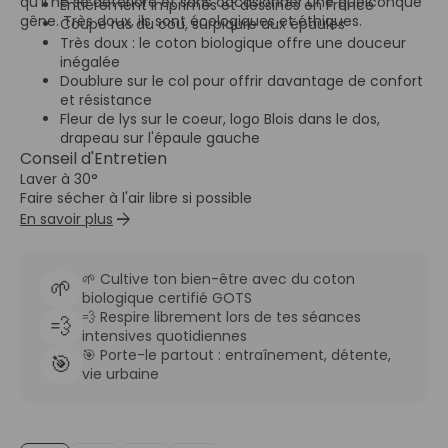
qu’il ne se détériore et sans occasionner une quelconque
Entièrement imprimés et dessinés en France
gêne. Très doux, ils sont écologiques et éthiques.
Coupe ras du cou, sûrpiqure aux épaules
Très doux : le coton biologique offre une douceur
inégalée
Doublure sur le col pour offrir davantage de confort
et résistance
Fleur de lys sur le coeur, logo Blois dans le dos,
drapeau sur l'épaule gauche
Conseil d'Entretien
Laver à 30°
Faire sécher à l'air libre si possible
arrow_forward
En savoir plus
🌱 Cultive ton bien-être avec du coton
🌱
biologique certifié GOTS
💨 Respire librement lors de tes séances
💨
intensives quotidiennes
🎯 Porte-le partout : entraînement, détente,
🎯
vie urbaine