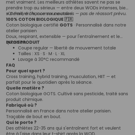
met vraiment. Les meilleurs athlètes savent ne pas se
prendre trop au sérieux — entre deux WODs intenses, bien
sûr. Fort, drôle, communautaire.
⚡ Dernière chance sur ce coloris — pas de réassort prévu.
100% COTON BIOLOGIQUE 🇫🇷
Coton biologique certifié
GOTS
· Personnalisé dans notre
atelier parisien
Doux, respirant, extensible — pour l'entraînement et le
quotidien.
INFOS PRODUIT
Coupe regular — liberté de mouvement totale
Tailles : XS · S · M · L · XL
Lavage à 30°C recommandé
FAQ
Pour quel sport ?
Cross training, hybrid training, musculation, HIIT — et
parfait pour le quotidien après la séance.
Quelle matière ?
Coton biologique GOTS. Cultivé sans pesticide, traité sans
produit chimique.
Fabriqué où ?
Personnalisé en France dans notre atelier parisien.
Traçable de bout en bout.
Qui le porte ?
Des athlètes 22-35 ans qui s'entraînent fort et veulent
être à l'aise dans leur t-shirt après la WOD.