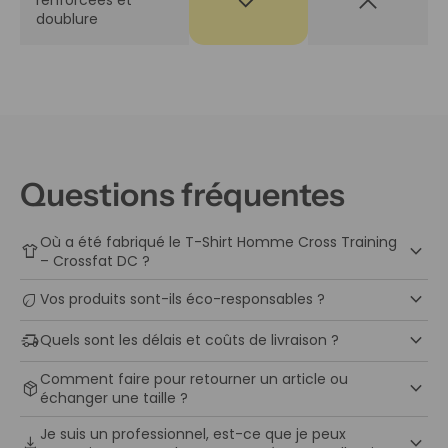
doublure
Questions fréquentes
Où a été fabriqué le T-Shirt Homme Cross Training
keyboard_arrow_down
apparel
– Crossfat DC ?
keyboard_arrow_down
eco
Vos produits sont-ils éco-responsables ?
keyboard_arrow_down
delivery_truck_speed
Quels sont les délais et coûts de livraison ?
Comment faire pour retourner un article ou
keyboard_arrow_down
package_2
échanger une taille ?
Je suis un professionnel, est-ce que je peux
keyboard_arrow_down
download