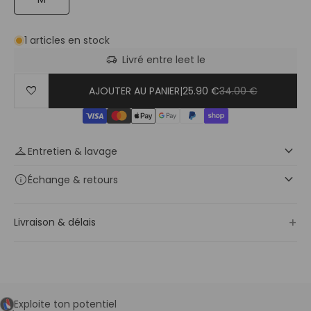
1 articles en stock
delivery_truck_speed
Livré entre le
et le
favorite
AJOUTER AU PANIER
|
25.90 €
34.00 €
keyboard_arrow_down
checkroom
Entretien & lavage
keyboard_arrow_down
info
Échange
& retours
+
Livraison & délais
Exploite ton potentiel