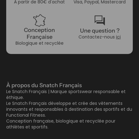
A partir de 80€ d'achat
Visa, Paypal, Mastercard
forum
Conception
Une question ?
Française
Contactez-nous
ici
Biologique et recyclée
À propos du Snatch Français
Le Snatch Français | Marque sportswear responsable et
éthique.
Le Snatch Français développe et crée des vêtements
innovants et responsables à destination des sportifs et du
Functional Fitness.
Conception française, biologique et recyclée pour
athlètes et sportifs.