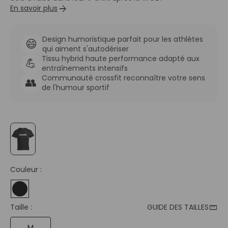
arrow_forward
En savoir plus
Design humoristique parfait pour les athlètes
😄
qui aiment s'autodériser
Tissu hybrid haute performance adapté aux
💪
entraînements intensifs
Communauté crossfit reconnaître votre sens
👥
de l'humour sportif
Couleur :
straighten
Taille :
GUIDE DES TAILLES
M