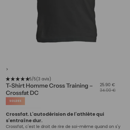
>
star_rate
star_rate
star_rate
star_rate
star_rate
5/5
(3 avis)
25.90 €
T-Shirt Homme Cross Training –
34.00 €
Crossfat DC
SOLDES
Crossfat. L'autodérision de l'athlète qui
s'entraîne dur.
Crossfat, c'est le droit de rire de soi-même quand on s'y