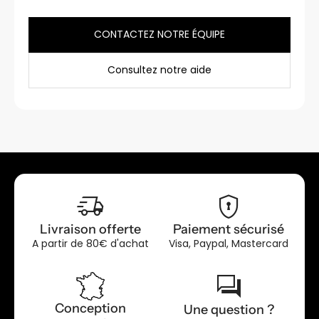
CONTACTEZ NOTRE ÉQUIPE
Consultez notre aide
delivery_truck_speed
encrypted
Livraison offerte
Paiement sécurisé
A partir de 80€ d'achat
Visa, Paypal, Mastercard
forum
Conception
Une question ?