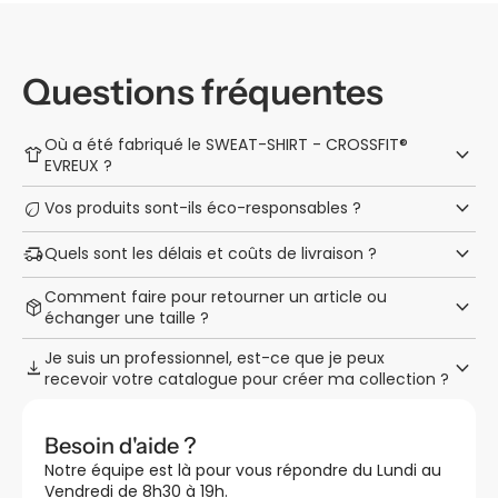
Questions fréquentes
Où a été fabriqué le SWEAT-SHIRT - CROSSFIT®
keyboard_arrow_down
apparel
EVREUX ?
keyboard_arrow_down
eco
Vos produits sont-ils éco-responsables ?
keyboard_arrow_down
delivery_truck_speed
Quels sont les délais et coûts de livraison ?
Comment faire pour retourner un article ou
keyboard_arrow_down
package_2
échanger une taille ?
Je suis un professionnel, est-ce que je peux
keyboard_arrow_down
download
recevoir votre catalogue pour créer ma collection ?
Besoin d'aide ?
Notre équipe est là pour vous répondre du Lundi au
Vendredi de 8h30 à 19h.