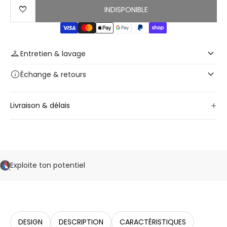
favorite
INDISPONIBLE
keyboard_arrow_down
checkroom
Entretien & lavage
keyboard_arrow_down
info
Échange
& retours
+
Livraison & délais
Exploite ton potentiel
DESIGN
DESCRIPTION
CARACTÉRISTIQUES