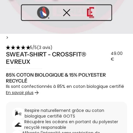
>
star_rate
star_rate
star_rate
star_rate
star_rate
5/5
(3 avis)
49.00
SWEAT-SHIRT - CROSSFIT®
€
EVREUX
85% COTON BIOLOGIQUE & 15% POLYESTER
RECYCLÉ
Ils sont confectionnés à 85% en coton biologique certifié
arrow_forward
GOTS et 15% en polyester recyclé issu du ramassage de
En savoir plus
bouteilles plastiques en mer. Dessinés et imprimés en
France dans notre atelier parisien.
LE MEILLEUR DU SWEAT-SHIRT
Respire naturellement grâce au coton
🌬️
Nos Sweats sont conçus pour n'importe quel moment de
biologique certifié GOTS
la journée comme pour les entraînements. Le tissu en
Récupère les océans en portant du polyester
🌊
coton biologique extensible et très résistant offre la
recyclé responsable
possibilité d’effectuer tous les mouvements de sport sans