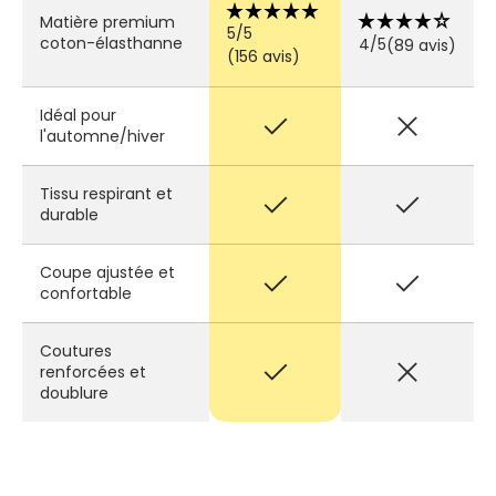
star_rate
star_rate
star_rate
star_rate
star_rate
star_rate
star_rate
star_rate
star_rate
star_rate
Matière premium
5/5
coton-élasthanne
4/5
(89 avis)
(156 avis)
Idéal pour
check
close
l'automne/hiver
Tissu respirant et
check
check
durable
Coupe ajustée et
check
check
confortable
Coutures
check
close
renforcées et
doublure