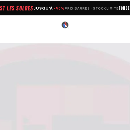
EST LES SOLDES
FONC
JUSQU'À
-40%
PRIX BARRÉS · STOCK LIMITÉ