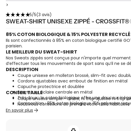
>
star_rate
star_rate
star_rate
star_rate
star_rate
5/5
(3 avis)
SWEAT-SHIRT UNISEXE ZIPPÉ - CROSSFIT®
85% COTON BIOLOGIQUE & 15% POLYESTER RECYCLÉ
Ils sont confectionnés à 85% en coton biologique certifié GO
parisien.
LE MEILLEUR DU SWEAT-SHIRT
Nos Sweats zippés sont conçus pour n'importe quel moment de 
d’effectuer tous les mouvements de sport sans qu’il ne se dé
DESCRIPTION
Coupe unisexe en molleton brossé, slim-fit avec doublu
Cordons ajustables avec embout de finition en métal
Capuche protectrice et doublée
CONSEIL TAILLE
Fermeture éclaire centrale en métal
Très doux : le coton biologique offre une douceur inég
Coupe unisexe simple - droite, ni trop ajustée ni trop la
Composition : 85% coton biologique, 15% polyester recy
Nous vous conseillons de prendre votre taille habituelle
arrow_forward
En savoir plus
♻️