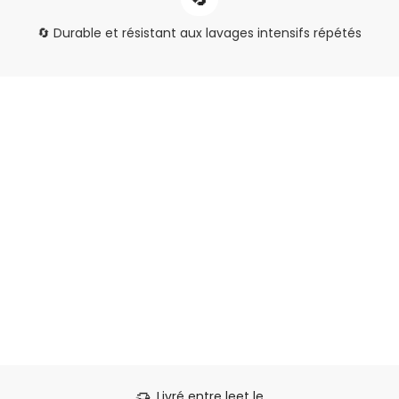
🔄 Durable et résistant aux lavages intensifs répétés
delivery_truck_speed
Livré entre le
et le