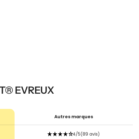
IT® EVREUX
Autres marques
star_rate
star_rate
star_rate
star_rate
star_rate
4/5
(89 avis)