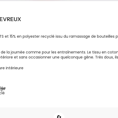
 EVREUX
TS et 15% en polyester recyclé issu du ramassage de bouteilles p
la journée comme pour les entraînements. Le tissu en coton biol
tériore et sans occasionner une quelconque gêne. Très doux, ils
re intérieure
alée
rge
clé
🔄