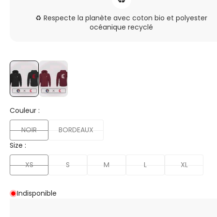
♻️ Respecte la planète avec coton bio et polyester
océanique recyclé
Couleur :
NOIR
BORDEAUX
Size :
XS
S
M
L
XL
Indisponible