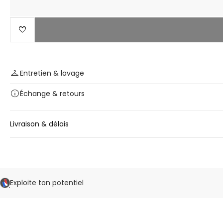
favorite
checkroom
Entretien & lavage
info
Échange
& retours
Livraison & délais
Exploite ton potentiel