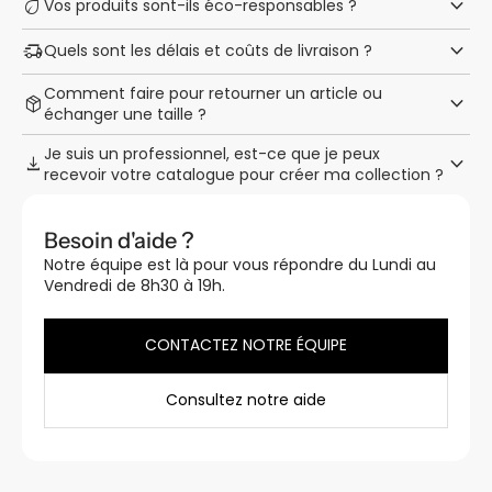
keyboard_arrow_down
eco
Vos produits sont-ils éco-responsables ?
keyboard_arrow_down
delivery_truck_speed
Quels sont les délais et coûts de livraison ?
Comment faire pour retourner un article ou
keyboard_arrow_down
package_2
échanger une taille ?
Je suis un professionnel, est-ce que je peux
keyboard_arrow_down
download
recevoir votre catalogue pour créer ma collection ?
Besoin d'aide ?
Notre équipe est là pour vous répondre du Lundi au
Vendredi de 8h30 à 19h.
CONTACTEZ NOTRE ÉQUIPE
Consultez notre aide