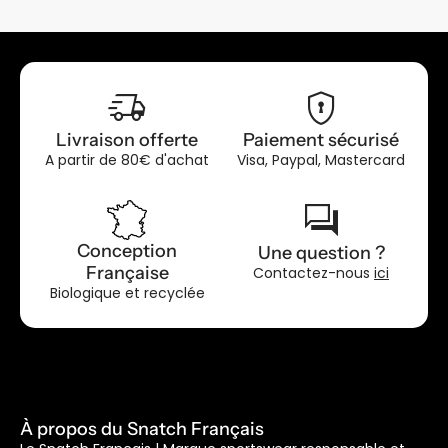
delivery_truck_speed
encrypted
Livraison offerte
Paiement sécurisé
A partir de 80€ d'achat
Visa, Paypal, Mastercard
forum
Conception
Une question ?
Française
Contactez-nous
ici
Biologique et recyclée
À propos du Snatch Français