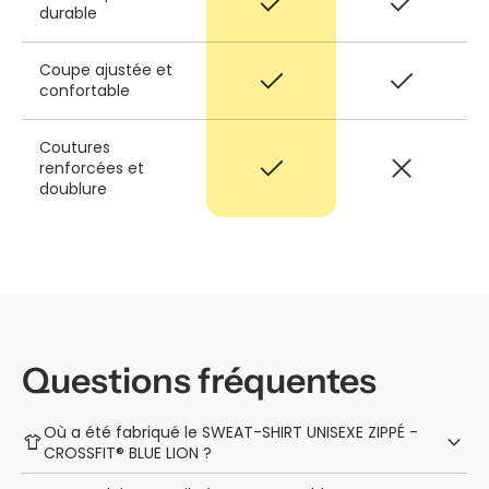
check
check
durable
Coupe ajustée et
check
check
confortable
Coutures
check
close
renforcées et
doublure
Questions fréquentes
Où a été fabriqué le SWEAT-SHIRT UNISEXE ZIPPÉ -
keyboard_arrow_down
apparel
CROSSFIT® BLUE LION ?