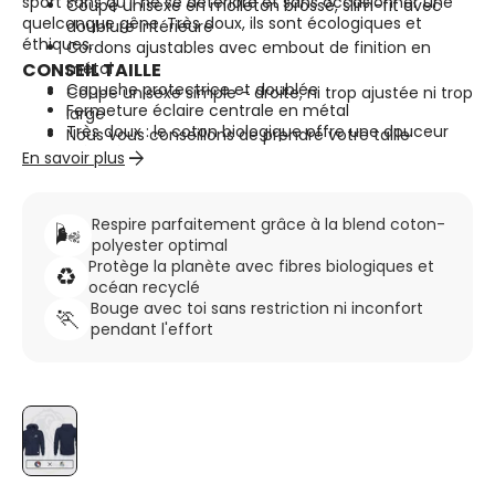
sport sans qu’il ne se détériore et sans occasionner une
Coupe unisexe en molleton brossé, slim-fit avec
quelconque gêne. Très doux, ils sont écologiques et
doublure intérieure
éthiques.
Cordons ajustables avec embout de finition en
CONSEIL TAILLE
métal
Capuche protectrice et doublée
Coupe unisexe simple - droite, ni trop ajustée ni trop
Fermeture éclaire centrale en métal
large
Très doux : le coton biologique offre une douceur
Nous vous conseillons de prendre votre taille
inégalée
arrow_forward
habituelle
En savoir plus
Composition : 85% coton biologique, 15% polyester
recyclé
Respire parfaitement grâce à la blend coton-
🌬️
polyester optimal
Protège la planète avec fibres biologiques et
♻️
océan recyclé
Bouge avec toi sans restriction ni inconfort
🏃
pendant l'effort