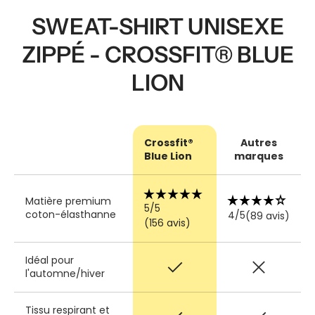
SWEAT-SHIRT UNISEXE
ZIPPÉ - CROSSFIT® BLUE
LION
Crossfit®
Autres
Blue Lion
marques
star_rate
star_rate
star_rate
star_rate
star_rate
star_rate
star_rate
star_rate
star_rate
star_rate
Matière premium
5/5
coton-élasthanne
4/5
(89 avis)
(156 avis)
Idéal pour
check
close
l'automne/hiver
Tissu respirant et