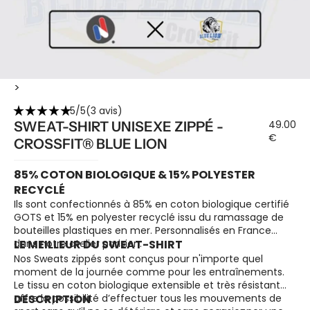
>
star_rate
star_rate
star_rate
star_rate
star_rate
5/5
(3 avis)
49.00
SWEAT-SHIRT UNISEXE ZIPPÉ -
€
CROSSFIT® BLUE LION
85% COTON BIOLOGIQUE & 15% POLYESTER
RECYCLÉ
Ils sont confectionnés à 85% en coton biologique certifié
GOTS et 15% en polyester recyclé issu du ramassage de
bouteilles plastiques en mer. Personnalisés en France
dans notre atelier parisien.
LE MEILLEUR DU SWEAT-SHIRT
Nos Sweats zippés sont conçus pour n'importe quel
moment de la journée comme pour les entraînements.
Le tissu en coton biologique extensible et très résistant
offre la possibilité d’effectuer tous les mouvements de
DESCRIPTION