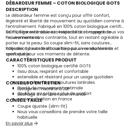
DÉBARDEUR FEMME – COTON BIOLOGIQUE GOTS
DESCRIPTION
Le débardeur femme est conçu pour offrir confort,
légèreté et liberté de mouvement au quotidien comme à
l’entraînement. Fabriqué en 100% coton biologique certifié
GOTS, il garantit douceur, respirabilité et respect de
Sa matière extensible et résistante accompagne tous vos
l’environnement.
mouvements sans contrainte, tout en restant agréable à
porter sur la peau. Sa coupe slim-fit, sans coutures
latérales, épouse la silhouette pour un rendu féminin et
Polyvalent, il est idéal aussi bien pour vos séances de
confortable.
sport que pour vos moments de détente.
CARACTÉRISTIQUES PRODUIT
100% coton biologique certifié GOTS
tissu doux, respirant et confortable
extensible et résistant pour un usage quotidien
CONSEILS D’ENTRETIEN
coupe slim-fit sans coutures latérales
liberté de mouvement optimale
Lavage en machine à 30°
doublure au col pour plus de confort
Séchage à l’air libre recommandé
personnalisation en France
CONSEIL TAILLE
Coupe ajustée (slim-fit)
Nous vous conseillons de prendre votre taille
habituelle
arrow_forward
En savoir plus