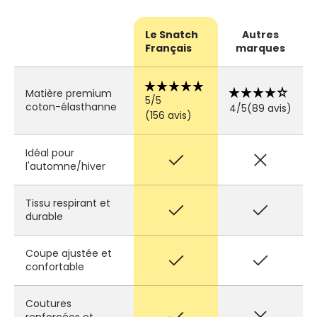
Le Snatch
Autres
Français
marques
star_rate
star_rate
star_rate
star_rate
star_rate
star_rate
star_rate
star_rate
star_rate
star_rate
Matière premium
5/5
coton-élasthanne
4/5
(89 avis)
(156 avis)
Idéal pour
check
close
l'automne/hiver
Tissu respirant et
check
check
durable
Coupe ajustée et
check
check
confortable
Coutures