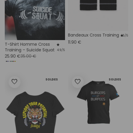
Bandeaux Cross Training
star_rate
5/5
11.90 €
T-Shirt Homme Cross
star_rate
Training – Suicide Squat
4.9/5
25.90 €
35.00 €
SOLDES
SOLDES
favorite
favorite