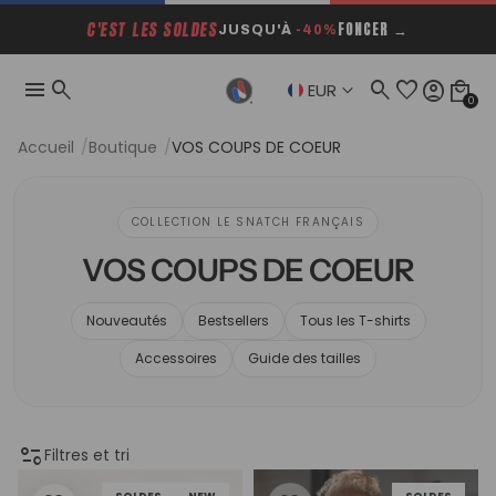
C'EST LES SOLDES
FONCER →
JUSQU'À
-40%
menu
search
search
favorite
account_circle
local_mall
keyboard_arrow_down
EUR
0
Accueil
Boutique
VOS COUPS DE COEUR
COLLECTION LE SNATCH FRANÇAIS
VOS COUPS DE COEUR
Nouveautés
Bestsellers
Tous les T-shirts
Accessoires
Guide des tailles
page_info
Filtres et tri