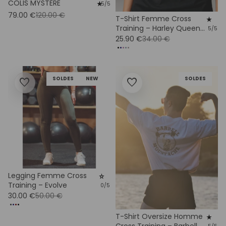
COLIS MYSTÈRE
star_rate
5/5
79.00 €
120.00 €
T-Shirt Femme Cross
star_rate
Training – Harley Queen
5/5
Coton Bio
25.90 €
34.00 €
SOLDES
NEW
SOLDES
favorite
favorite
Legging Femme Cross
star_rate
Training – Evolve
0/5
30.00 €
50.00 €
T-Shirt Oversize Homme
star_rate
Cross Training – Barbell