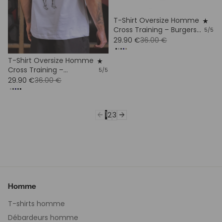
T-Shirt Oversize Homme
star_rate
Cross Training – Burgers
5/5
Et Burpees
29.90 €
36.00 €
T-Shirt Oversize Homme
star_rate
Cross Training –
5/5
Snatcheur Coton Bio
29.90 €
36.00 €
arrow_back
1
arrow_forward
2
3
Homme
T-shirts homme
Débardeurs homme