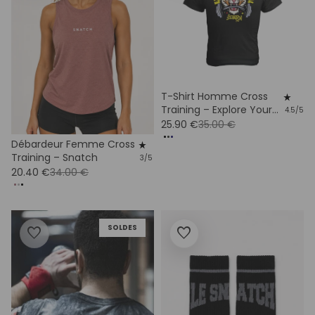
T-Shirt Homme Cross
star_rate
Training – Explore Your
4.5/5
Potential
25.90 €
35.00 €
Débardeur Femme Cross
star_rate
Training – Snatch
3/5
20.40 €
34.00 €
SOLDES
favorite
favorite