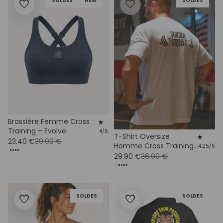
SOLDES
NEW
SOLDES
favorite
favorite
Brassière Femme Cross
star_rate
Training – Evolve
4/5
T-Shirt Oversize
star_rate
23.40 €
39.00 €
Homme Cross Training
4.25/5
– Suicide Squat Coton
29.90 €
36.00 €
Bio
SOLDES
SOLDES
favorite
favorite