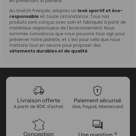
en préservant la planète.
Au Snatch Français, adoptez un
look sportif et éco-
responsable
en toute circonstance. Tous nos
produits sont conçus avec soin et fabriqués à partir de
matériaux respectueux de l'environnement. Nous
sommes convaincus que nous pouvons tous agir pour
préserver notre planète, et c'est pour cela que nous
mettons tout en oeuvre pour proposer des
vêtements durables et de qualité
.
delivery_truck_speed
encrypted
Livraison offerte
Paiement sécurisé
A partir de 80€ d'achat
Visa, Paypal, Mastercard
forum
Conception
Une question ?