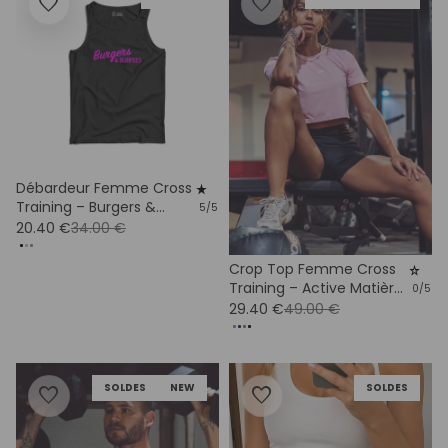
favorite
favorite
Débardeur Femme Cross
star_rate
Training – Burgers &
5/5
Burpees Coton Bio
20.40 €
34.00 €
Crop Top Femme Cross
star_rate
Training – Active Matières
0/5
Recyclées
29.40 €
49.00 €
SOLDES
NEW
SOLDES
favorite
favorite