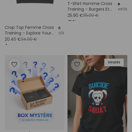
T-Shirt Homme Cross
star_rate
Training – Burgers Et
4.87/5
Burpees
25.90 €
35.00 €
Crop Top Femme Cross
star_rate
Training – Explore Your
0/5
Potential Coton Bio
20.40 €
34.00 €
SOLDES
favorite
favorite