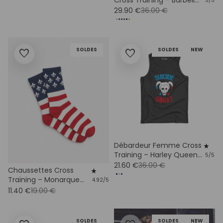
5/5
Moustache
29.90 €
36.00 €
SOLDES
SOLDES
NEW
favorite
favorite
Débardeur Femme Cross
star_rate
Training – Harley Queen
5/5
Coton Bio
21.60 €
36.00 €
Chaussettes Cross
star_rate
Training – Monarque
4.92/5
Coton Bio
11.40 €
19.00 €
SOLDES
SOLDES
NEW