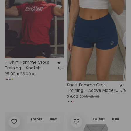
T-Shirt Homme Cross
star_rate
Training – Snatch
5/5
Evolution
25.90 €
35.00 €
Short Femme Cross
star_rate
Training – Active Matières
5/5
Recyclées
29.40 €
49.00 €
SOLDES
NEW
SOLDES
NEW
favorite
favorite