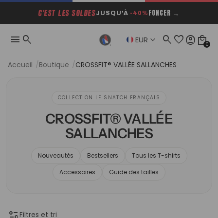
C'EST LES SOLDES
FONCER →
JUSQU'À
-40%
menu
search
search
favorite
account_circle
local_mall
keyboard_arrow_down
EUR
0
Accueil
Boutique
CROSSFIT® VALLÉE SALLANCHES
COLLECTION LE SNATCH FRANÇAIS
CROSSFIT® VALLÉE
SALLANCHES
Nouveautés
Bestsellers
Tous les T-shirts
Accessoires
Guide des tailles
page_info
Filtres et tri