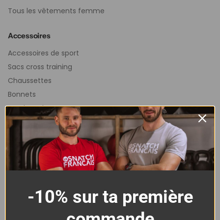
Tous les vêtements femme
Accessoires
Accessoires de sport
Sacs cross training
Chaussettes
Bonnets
Patchs Velcro
Aide & marque
Guide des tailles
Livraison & retours
Notre histoire
Nos engagements
-10% sur ta première
Devenir ambassadeur
commande