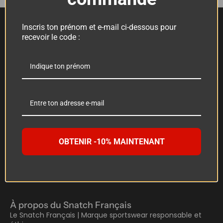
Inscris ton prénom et e-mail ci-dessous pour
recevoir le code :
delivery_truck_speed
encrypted
Livraison offerte
Paiement sécurisé
A partir de 80€ d'achat
Visa, Paypal, Mastercard
forum
Conception
Une question ?
Française
Contactez-nous
ici
Biologique et recyclée
OBTENIR -10% MAINTENANT
À propos du Snatch Français
Le Snatch Français | Marque sportswear responsable et