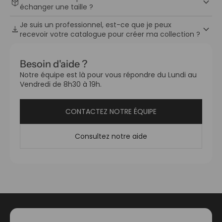
keyboard_arrow_down
package_2
échanger une taille ?
Je suis un professionnel, est-ce que je peux
keyboard_arrow_down
download
recevoir votre catalogue pour créer ma collection ?
Besoin d'aide ?
Notre équipe est là pour vous répondre du Lundi au
Vendredi de 8h30 à 19h.
CONTACTEZ NOTRE ÉQUIPE
Consultez notre aide