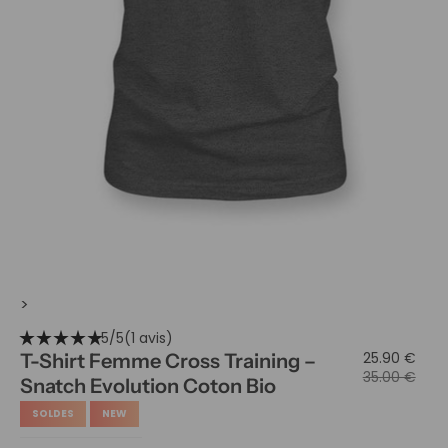
>
star_rate
star_rate
star_rate
star_rate
star_rate
5/5
(1 avis)
25.90 €
T-Shirt Femme Cross Training –
35.00 €
Snatch Evolution Coton Bio
SOLDES
NEW