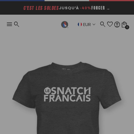
C'EST LES SOLDES
FONCER →
JUSQU'À
-40%
menu
search
search
favorite
account_circle
local_mall
keyboard_arrow_down
EUR
0