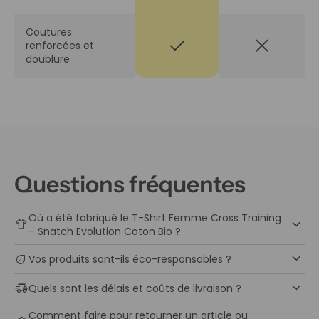
Coutures
check
close
renforcées et
doublure
Questions fréquentes
Où a été fabriqué le T-Shirt Femme Cross Training
keyboard_arrow_down
apparel
– Snatch Evolution Coton Bio ?
keyboard_arrow_down
eco
Vos produits sont-ils éco-responsables ?
keyboard_arrow_down
delivery_truck_speed
Quels sont les délais et coûts de livraison ?
Comment faire pour retourner un article ou