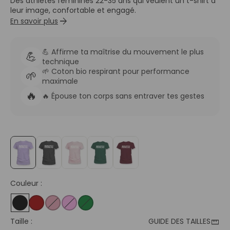
Des athlètes féminines 22-35 ans qui veulent un t-shirt à
leur image, confortable et engagé.
arrow_forward
En savoir plus
💪 Affirme ta maîtrise du mouvement le plus
💪
technique
🌱 Coton bio respirant pour performance
🌱
maximale
🔥
🔥 Épouse ton corps sans entraver tes gestes
Couleur :
straighten
Taille :
GUIDE DES TAILLES