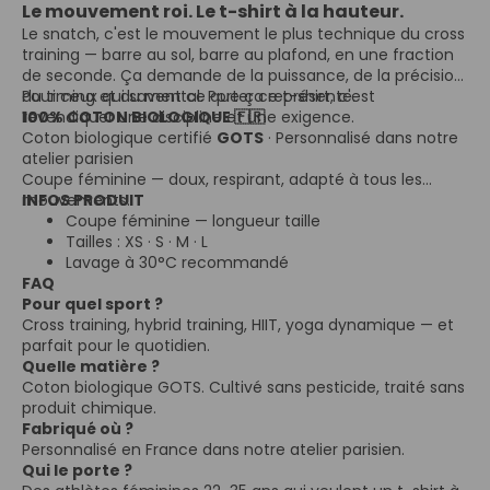
Le mouvement roi. Le t-shirt à la hauteur.
Le snatch, c'est le mouvement le plus technique du cross
training — barre au sol, barre au plafond, en une fraction
de seconde. Ça demande de la puissance, de la précision,
du timing et du mental. Porter ce t-shirt, c'est
Pour ceux qui savent ce que ça représente.
revendiquer une discipline et une exigence.
100% COTON BIOLOGIQUE 🇫🇷
Coton biologique certifié
GOTS
· Personnalisé dans notre
atelier parisien
Coupe féminine — doux, respirant, adapté à tous les
mouvements.
INFOS PRODUIT
Coupe féminine — longueur taille
Tailles : XS · S · M · L
Lavage à 30°C recommandé
FAQ
Pour quel sport ?
Cross training, hybrid training, HIIT, yoga dynamique — et
parfait pour le quotidien.
Quelle matière ?
Coton biologique GOTS. Cultivé sans pesticide, traité sans
produit chimique.
Fabriqué où ?
Personnalisé en France dans notre atelier parisien.
Qui le porte ?