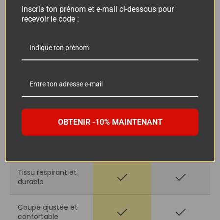
Coton Bio
Inscris ton prénom et e-mail ci-dessous pour
recevoir le code :
Le Snatch
Autres
Français
marques
star_rate
star_rate
star_rate
star_rate
star_rate
star_rate
star_rate
star_rate
star_rate
star_rate
Matière premium
5/5
coton-élasthanne
4/5
(89 avis)
(156 avis)
OBTENIR -10% MAINTENANT
Idéal pour
check
close
l'automne/hiver
Tissu respirant et
check
check
durable
Coupe ajustée et
check
check
confortable