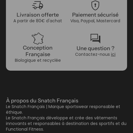
delivery_truck_speed
encrypted
Livraison offerte
Paiement sécurisé
A partir de 80€ d'achat
Visa, Paypal, Mastercard
forum
Conception
Une question ?
Française
Contactez-nous
ici
Biologique et recyclée
À propos du Snatch Français
Le Snatch Français | Marque sportswear responsable et
éthique.
Le Snatch Français développe et crée des vêtements
innovants et responsables à destination des sportifs et du
Functional Fitness.