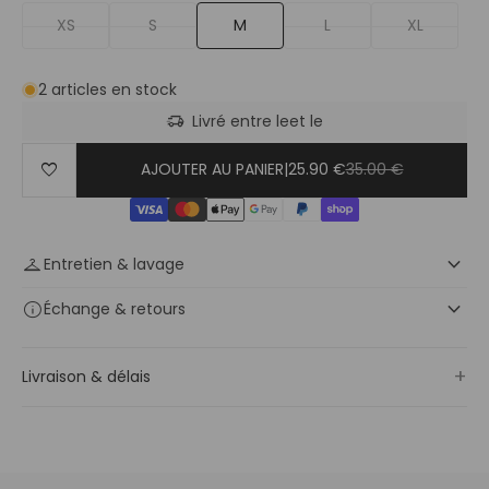
XS
S
M
L
XL
2 articles en stock
delivery_truck_speed
Livré entre le
et le
favorite
AJOUTER AU PANIER
|
25.90 €
35.00 €
keyboard_arrow_down
checkroom
Entretien & lavage
keyboard_arrow_down
info
Échange
& retours
+
Livraison & délais