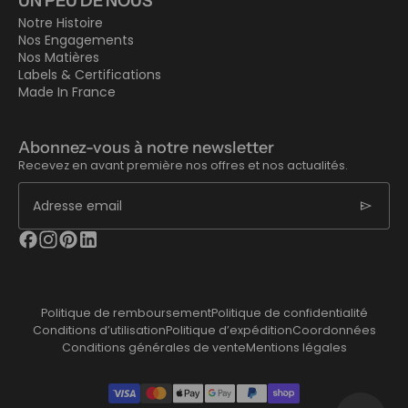
UN PEU DE NOUS
Notre Histoire
Nos Engagements
Nos Matières
Labels & Certifications
Made In France
Abonnez-vous à notre newsletter
Recevez en avant première nos offres et nos actualités.
send
Adresse email
Politique de remboursement
Politique de confidentialité
Conditions d’utilisation
Politique d’expédition
Coordonnées
Conditions générales de vente
Mentions légales