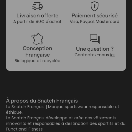
delivery_truck_speed
encrypted
Livraison offerte
Paiement sécurisé
A partir de 80€ d'achat
Visa, Paypal, Mastercard
forum
Conception
Une question ?
Française
Contactez-nous
ici
Biologique et recyclée
À propos du Snatch Français
Le Snatch Français | Marque sportswear responsable et
éthique.
Le Snatch Français développe et crée des vêtements
innovants et responsables à destination des sportifs et du
Functional Fitness.