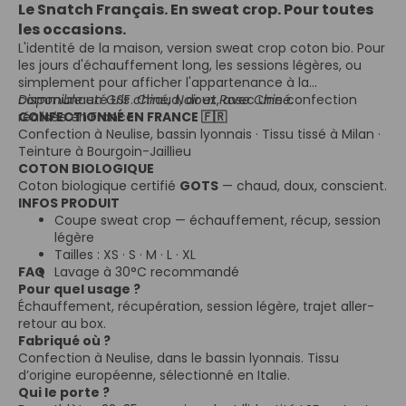
Le Snatch Français. En sweat crop. Pour toutes
les occasions.
L'identité de la maison, version sweat crop coton bio. Pour
les jours d'échauffement long, les sessions légères, ou
simplement pour afficher l'appartenance à la
communauté LSF. Chaud, doux, avec une confection
Disponible en Gris chiné, Noir et Rose Chiné.
réalisée en France.
CONFECTIONNÉ EN FRANCE 🇫🇷
Confection à Neulise, bassin lyonnais · Tissu tissé à Milan ·
Teinture à Bourgoin-Jaillieu
COTON BIOLOGIQUE
Coton biologique certifié
GOTS
— chaud, doux, conscient.
INFOS PRODUIT
Coupe sweat crop — échauffement, récup, session
légère
Tailles : XS · S · M · L · XL
FAQ
Lavage à 30°C recommandé
Pour quel usage ?
Échauffement, récupération, session légère, trajet aller-
retour au box.
Fabriqué où ?
Confection à Neulise, dans le bassin lyonnais. Tissu
d’origine européenne, sélectionné en Italie.
Qui le porte ?