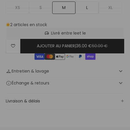
XS
S
M
L
XL
2 articles en stock
delivery_truck_speed
Livré entre le
et le
favorite
AJOUTER AU PANIER
|
36.00 €
60.00 €
keyboard_arrow_down
checkroom
Entretien & lavage
keyboard_arrow_down
info
Échange
& retours
+
Livraison & délais