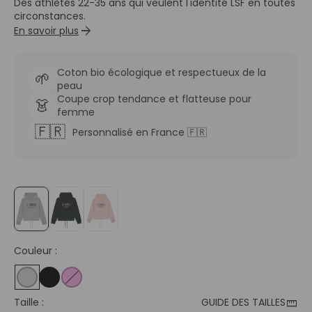
Des athlètes 22-35 ans qui veulent l'identité LSF en toutes
circonstances.
arrow_forward
En savoir plus
Coton bio écologique et respectueux de la
🌱
peau
Coupe crop tendance et flatteuse pour
👗
femme
🇫🇷
Personnalisé en France 🇫🇷
Couleur :
straighten
Taille :
GUIDE DES TAILLES