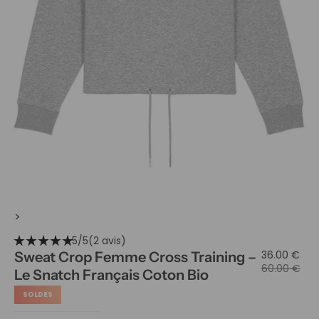
>
star_rate
star_rate
star_rate
star_rate
star_rate
5/5
(2 avis)
36.00 €
Sweat Crop Femme Cross Training –
60.00 €
Le Snatch Français Coton Bio
SOLDES