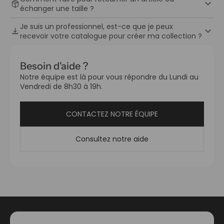
keyboard_arrow_down
package_2
échanger une taille ?
Je suis un professionnel, est-ce que je peux
keyboard_arrow_down
download
recevoir votre catalogue pour créer ma collection ?
Besoin d'aide ?
Notre équipe est là pour vous répondre du Lundi au
Vendredi de 8h30 à 19h.
CONTACTEZ NOTRE ÉQUIPE
Consultez notre aide