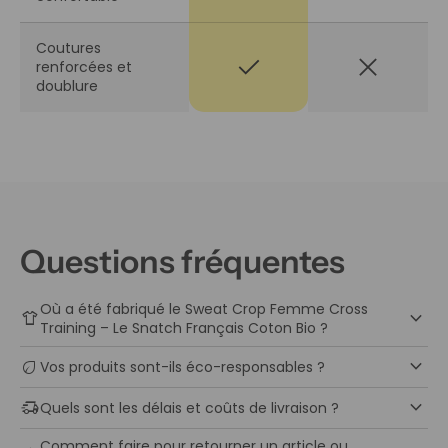
Coutures
check
close
renforcées et
doublure
Questions fréquentes
Où a été fabriqué le Sweat Crop Femme Cross
keyboard_arrow_down
apparel
Training – Le Snatch Français Coton Bio ?
keyboard_arrow_down
eco
Vos produits sont-ils éco-responsables ?
keyboard_arrow_down
delivery_truck_speed
Quels sont les délais et coûts de livraison ?
Comment faire pour retourner un article ou