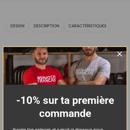
DESIGN
DESCRIPTION
CARACTÉRISTIQUES
-10% sur ta première
Sweat Crop Femme Cross
Training – Athlete Coton
commande
Bio
Inscris ton prénom et e-mail ci-dessous pour