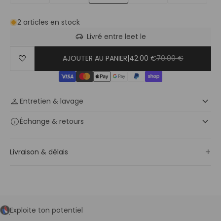
2 articles en stock
delivery_truck_speed
Livré entre le
et le
favorite
AJOUTER AU PANIER
|
42.00 €
70.00 €
keyboard_arrow_down
checkroom
Entretien & lavage
keyboard_arrow_down
info
Échange
& retours
+
Livraison & délais
Exploite ton potentiel