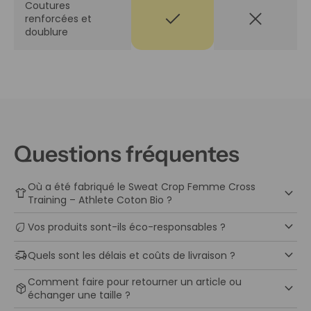
Coutures
check
close
renforcées et
doublure
Questions fréquentes
Où a été fabriqué le Sweat Crop Femme Cross
keyboard_arrow_down
apparel
Training – Athlete Coton Bio ?
keyboard_arrow_down
eco
Vos produits sont-ils éco-responsables ?
keyboard_arrow_down
delivery_truck_speed
Quels sont les délais et coûts de livraison ?
Comment faire pour retourner un article ou
keyboard_arrow_down
package_2
échanger une taille ?