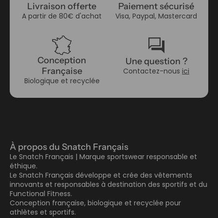
Livraison offerte
Paiement sécurisé
A partir de 80€ d'achat
Visa, Paypal, Mastercard
forum
Conception
Une question ?
Française
Contactez-nous
ici
Biologique et recyclée
À propos du Snatch Français
Le Snatch Français | Marque sportswear responsable et
éthique.
Le Snatch Français développe et crée des vêtements
innovants et responsables à destination des sportifs et du
Functional Fitness.
Conception française, biologique et recyclée pour
athlètes et sportifs.