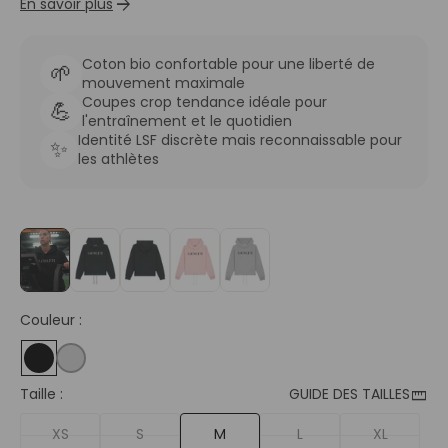
arrow_forward
En savoir plus
Coton bio confortable pour une liberté de
🌱
mouvement maximale
Coupes crop tendance idéale pour
💪
l'entraînement et le quotidien
Identité LSF discrète mais reconnaissable pour
✨
les athlètes
Couleur :
straighten
Taille :
GUIDE DES TAILLES
XS
S
M
L
XL