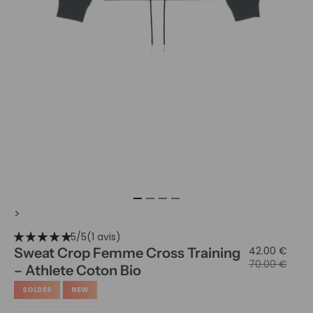
>
star_rate
star_rate
star_rate
star_rate
star_rate
5/5
(1 avis)
42.00 €
Sweat Crop Femme Cross Training
70.00 €
– Athlete Coton Bio
SOLDES
NEW