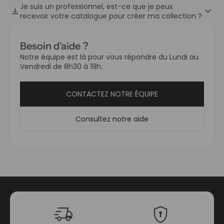
Je suis un professionnel, est-ce que je peux
keyboard_arrow_down
download
recevoir votre catalogue pour créer ma collection ?
Besoin d'aide ?
Notre équipe est là pour vous répondre du Lundi au
Vendredi de 8h30 à 19h.
CONTACTEZ NOTRE ÉQUIPE
Consultez notre aide
delivery_truck_speed
encrypted