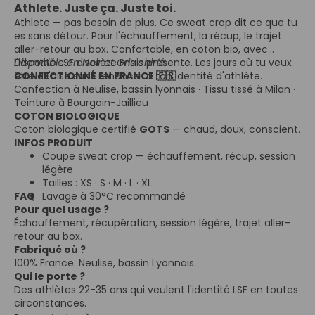
Athlete. Juste ça. Juste toi.
Athlete — pas besoin de plus. Ce sweat crop dit ce que tu
es sans détour. Pour l'échauffement, la récup, le trajet
aller-retour au box. Confortable, en coton bio, avec
l'identité LSF discrète mais présente. Les jours où tu veux
Disponible en Noir et Gris chiné.
être à l'aise sans renoncer à ton identité d'athlète.
CONFECTIONNÉ EN FRANCE 🇫🇷
Confection à Neulise, bassin lyonnais · Tissu tissé à Milan ·
Teinture à Bourgoin-Jaillieu
COTON BIOLOGIQUE
Coton biologique certifié
GOTS
— chaud, doux, conscient.
INFOS PRODUIT
Coupe sweat crop — échauffement, récup, session
légère
Tailles : XS · S · M · L · XL
FAQ
Lavage à 30°C recommandé
Pour quel usage ?
Échauffement, récupération, session légère, trajet aller-
retour au box.
Fabriqué où ?
100% France. Neulise, bassin Lyonnais.
Qui le porte ?
Des athlètes 22-35 ans qui veulent l'identité LSF en toutes
circonstances.