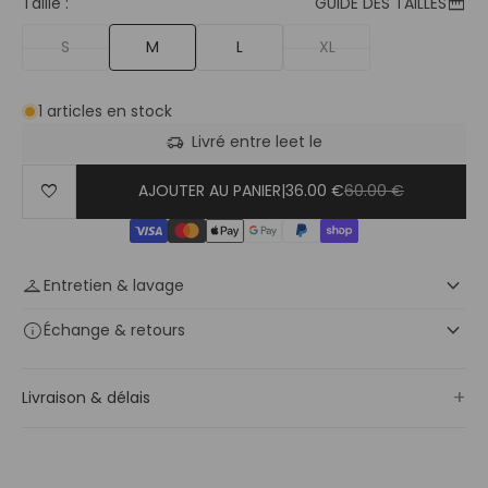
straighten
Taille :
GUIDE DES TAILLES
S
M
L
XL
1 articles en stock
delivery_truck_speed
Livré entre le
et le
favorite
AJOUTER AU PANIER
|
36.00 €
60.00 €
keyboard_arrow_down
checkroom
Entretien & lavage
keyboard_arrow_down
info
Échange
& retours
+
Livraison & délais