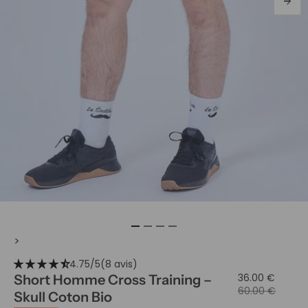
arrow_forward
>
star_rate
star_rate
star_rate
star_rate
star_rate_half
4.75/5
(8 avis)
36.00 €
Short Homme Cross Training –
60.00 €
Skull Coton Bio