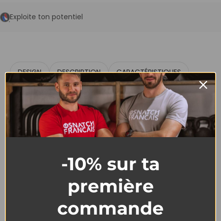
Exploite ton potentiel
DESIGN
DESCRIPTION
CARACTÉRISTIQUES
-10% sur ta
première
Short Homme Cross
commande
Training – Skull Coton Bio