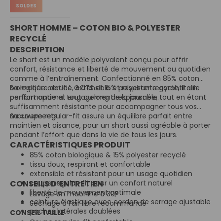
SOLDES
SHORT HOMME – COTON BIO & POLYESTER
RECYCLÉ
DESCRIPTION
Le short est un modèle polyvalent conçu pour offrir
confort, résistance et liberté de mouvement au quotidien
comme à l’entraînement. Confectionné en 85% coton
biologique certifié GOTS et 15% polyester recyclé, il allie
Sa matière douce, extensible et respirante garantit un
performance et engagement responsable.
confort optimal tout au long de la journée, tout en étant
suffisamment résistante pour accompagner tous vos
mouvements.
Sa coupe regular-fit assure un équilibre parfait entre
maintien et aisance, pour un short aussi agréable à porter
pendant l’effort que dans la vie de tous les jours.
CARACTÉRISTIQUES PRODUIT
85% coton biologique & 15% polyester recyclé
tissu doux, respirant et confortable
extensible et résistant pour un usage quotidien
CONSEILS D’ENTRETIEN
coupe regular-fit pour un confort naturel
liberté de mouvement optimale
Lavage en machine à 30°
ceinture élastique avec cordon de serrage ajustable
Séchage à l’air libre recommandé
poches latérales doublées
CONSEIL TAILLE