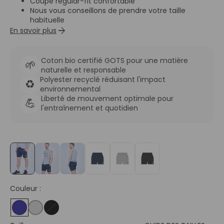
Coupe regular-fit confortable
Nous vous conseillons de prendre votre taille
habituelle
arrow_forward
En savoir plus
Coton bio certifié GOTS pour une matière
🌱
naturelle et responsable
Polyester recyclé réduisant l'impact
♻️
environnemental
Liberté de mouvement optimale pour
💪
l'entraînement et quotidien
Couleur :