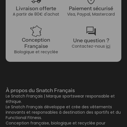
Livraison offerte
Paiement sécurisé
A partir de 80€ d'achat
Visa, Paypal, Mastercard
forum
Conception
Une question ?
Française
Contactez-nous
ici
Biologique et recyclée
À propos du Snatch Français
Le Snatch Français | Marque sportswear responsable et
éthique.
Le Snatch Français développe et crée des vêtements
innovants et responsables à destination des sportifs et du
Functional Fitness.
Conception française, biologique et recyclée pour