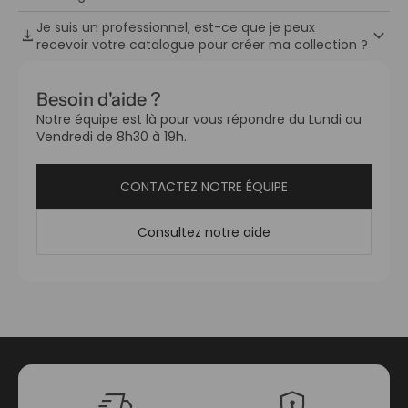
Je suis un professionnel, est-ce que je peux
keyboard_arrow_down
download
recevoir votre catalogue pour créer ma collection ?
Besoin d'aide ?
Notre équipe est là pour vous répondre du Lundi au
Vendredi de 8h30 à 19h.
CONTACTEZ NOTRE ÉQUIPE
Consultez notre aide
delivery_truck_speed
encrypted