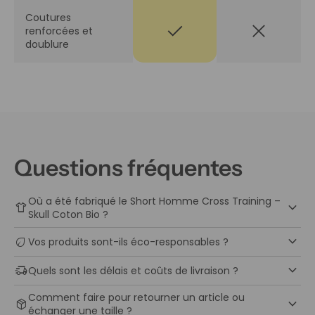
Coutures
check
close
renforcées et
doublure
Questions fréquentes
Où a été fabriqué le Short Homme Cross Training –
keyboard_arrow_down
apparel
Skull Coton Bio ?
keyboard_arrow_down
eco
Vos produits sont-ils éco-responsables ?
keyboard_arrow_down
delivery_truck_speed
Quels sont les délais et coûts de livraison ?
Comment faire pour retourner un article ou
keyboard_arrow_down
package_2
échanger une taille ?