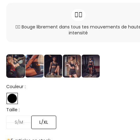
Ceinture profonde
I
déal pour les séances intensives ou outdoor
🏃‍♀️
🏃‍♀️ Bouge librement dans tous tes mouvements de haut
intensité
Couleur :
Taille :
S/M
L/XL