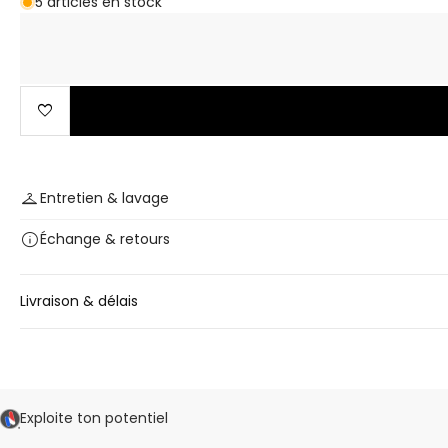
5 articles en stock
favorite
checkroom
Entretien & lavage
info
Échange
& retours
Livraison & délais
Exploite ton potentiel