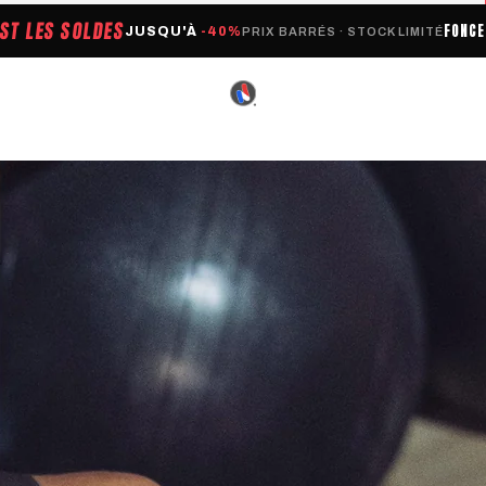
EST LES SOLDES
FONC
JUSQU'À
-40%
PRIX BARRÉS · STOCK LIMITÉ