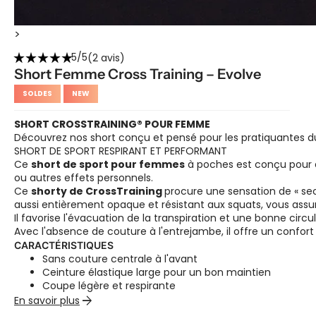
>
star_rate
star_rate
star_rate
star_rate
star_rate
5/5
(2 avis)
Short Femme Cross Training – Evolve
SOLDES
NEW
SHORT CROSSTRAINING® POUR FEMME
Découvrez nos short conçu et pensé pour les pratiquantes du
SHORT DE SPORT RESPIRANT ET PERFORMANT
Ce
short de sport pour femmes
à poches est conçu pour a
ou autres effets personnels.
Ce
shorty de CrossTraining
procure une sensation de « seco
aussi entièrement opaque et résistant aux squats, vous ass
Il favorise l'évacuation de la transpiration et une bonne circula
Avec l'absence de couture à l'entrejambe, il offre un confor
CARACTÉRISTIQUES
Sans couture centrale à l'avant
Ceinture élastique large pour un bon maintien
Coupe légère et respirante
arrow_forward
Poche pour téléphone dans la couture latérale
En savoir plus
Ceinture en tissu assorti