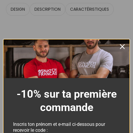
DESIGN
DESCRIPTION
CARACTÉRISTIQUES
Débardeur Femme Cross
-10% sur ta première
Training – Athlete LSF
commande
Coton Bio
Inscris ton prénom et e-mail ci-dessous pour
recevoir le code :