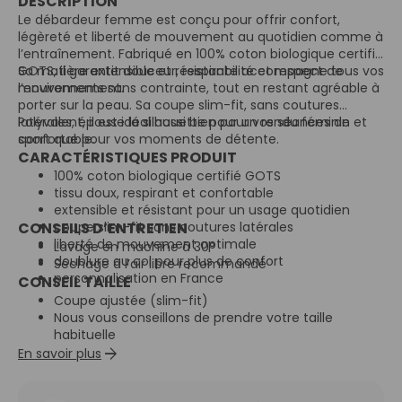
DESCRIPTION
Le débardeur femme est conçu pour offrir confort,
légèreté et liberté de mouvement au quotidien comme à
l’entraînement. Fabriqué en 100% coton biologique certifié
GOTS, il garantit douceur, respirabilité et respect de
Sa matière extensible et résistante accompagne tous vos
l’environnement.
mouvements sans contrainte, tout en restant agréable à
porter sur la peau. Sa coupe slim-fit, sans coutures
latérales, épouse la silhouette pour un rendu féminin et
Polyvalent, il est idéal aussi bien pour vos séances de
confortable.
sport que pour vos moments de détente.
CARACTÉRISTIQUES PRODUIT
100% coton biologique certifié GOTS
tissu doux, respirant et confortable
extensible et résistant pour un usage quotidien
CONSEILS D’ENTRETIEN
coupe slim-fit sans coutures latérales
liberté de mouvement optimale
Lavage en machine à 30°
doublure au col pour plus de confort
Séchage à l’air libre recommandé
personnalisation en France
CONSEIL TAILLE
Coupe ajustée (slim-fit)
Nous vous conseillons de prendre votre taille
habituelle
arrow_forward
En savoir plus