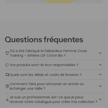
Questions fréquentes
Où a été fabriqué le Débardeur Femme Cross
keyboard_arrow_down
apparel
Training – Athlete LSF Coton Bio ?
keyboard_arrow_down
eco
Vos produits sont-ils éco-responsables ?
keyboard_arrow_down
delivery_truck_speed
Quels sont les délais et coûts de livraison ?
Comment faire pour retourner un article ou
keyboard_arrow_down
package_2
échanger une taille ?
Je suis un professionnel, est-ce que je peux
keyboard_arrow_down
download
recevoir votre catalogue pour créer ma collection ?