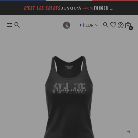
C'EST LES SOLDES
FONCER →
JUSQU'À
-40%
menu
search
search
favorite
account_circle
local_mall
keyboard_arrow_down
EUR
0
arrow_forward