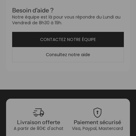
Besoin d'aide ?
Notre équipe est là pour vous répondre du Lundi au
Vendredi de 8h30 à 19h.
CONTACTEZ NOTRE ÉQUIPE
Consultez notre aide
delivery_truck_speed
encrypted
Livraison offerte
Paiement sécurisé
A partir de 80€ d'achat
Visa, Paypal, Mastercard