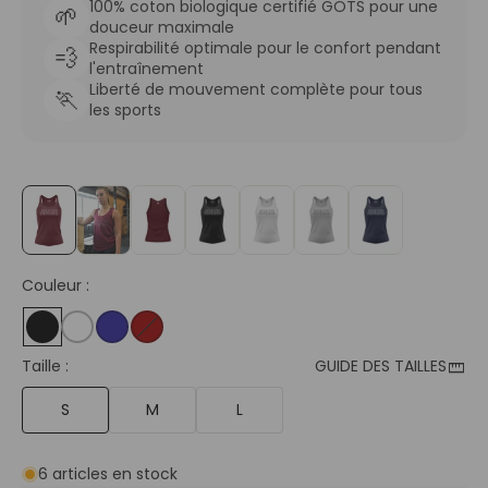
100% coton biologique certifié GOTS pour une
🌱
douceur maximale
Respirabilité optimale pour le confort pendant
💨
l'entraînement
Liberté de mouvement complète pour tous
🏃
les sports
Couleur :
straighten
Taille :
GUIDE DES TAILLES
S
M
L
6 articles en stock