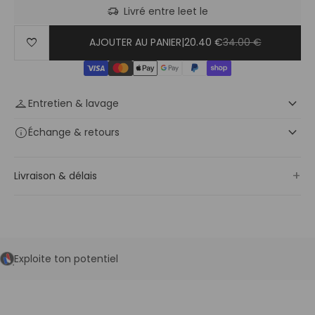
delivery_truck_speed
Livré entre le
et le
favorite
AJOUTER AU PANIER
|
20.40 €
34.00 €
keyboard_arrow_down
checkroom
Entretien & lavage
keyboard_arrow_down
info
Échange
& retours
+
Livraison & délais
Exploite ton potentiel