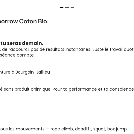
morrow Coton Bio
 tu seras demain.
 de raccourci, pas de résultats instantanés. Juste le travail quot
e séance compte.
inture à Bourgoin-Jaillieu
ité sans produit chimique. Pour ta performance et ta conscience
r tous les mouvements — rope climb, deadlift, squat, box jump.