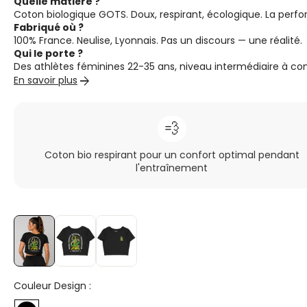
Quelle matière ?
Coton biologique GOTS. Doux, respirant, écologique. La perfo
Fabriqué où ?
100% France. Neulise, Lyonnais. Pas un discours — une réalité.
Qui le porte ?
Des athlètes féminines 22-35 ans, niveau intermédiaire à con
arrow_forward
En savoir plus
💨
Coton bio respirant pour un confort optimal pendant
l'entraînement
Couleur Design :