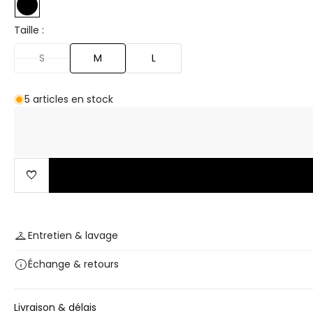
Taille :
S
M
L
5 articles en stock
favorite
checkroom
Entretien & lavage
info
Échange
& retours
Livraison & délais