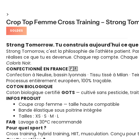
>
Crop Top Femme Cross Training – Strong To
SOLDES
Strong Tomorrow. Tu construis aujourd'hui ce que
Strong Tomorrow, c'est la philosophie de l'athlète patient. Pas
réalises ce que tu es devenue. Chaque rep compte. Chaqu
Coloris Noir.
CONFECTIONNÉ EN FRANCE 🇫🇷
Confection à Neulise, bassin lyonnais · Tissu tissé à Milan · Te
Processus entièrement européen, 100% traçable.
COTON BIOLOGIQUE
Coton biologique certifié
GOTS
— cultivé sans pesticide, tra
INFOS PRODUIT
Coupe crop femme — taille haute compatible
Bande élastique sous poitrine intégrée
Tailles : XS · S · M · L
FAQ
Lavage à 30°C recommandé
Pour quel sport ?
Cross training, hybrid training, HIIT, musculation. Conçu pou