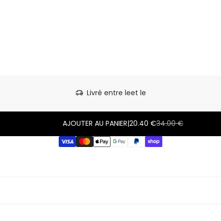
delivery_truck_speed
Livré entre le
et le
AJOUTER AU PANIER
|
20.40 €
34.00 €