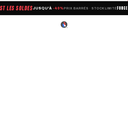
EST LES SOLDES
FONC
JUSQU'À
-40%
PRIX BARRÉS · STOCK LIMITÉ