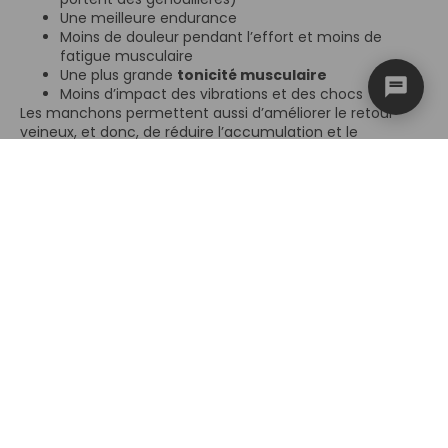
Une meilleure endurance
Moins de douleur pendant l’effort et moins de
fatigue musculaire
Une plus grande
tonicité musculaire
Moins d’impact des vibrations et des chocs
Les manchons permettent aussi d’améliorer le retour
veineux, et donc, de réduire l’accumulation et le
ballottement de la masse musculaire, c’est pour ça qu’on
voit également des manchons de sport pour les mollets !
Ainsi, ces manches de sport ont de nombreux bénéfices
différents… Mais alors, quel intérêt pour les marathoniens
?
Pourquoi les
marathoniens
portent des