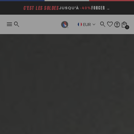
C'EST LES SOLDES
FONCER →
JUSQU'À
-40%
menu
search
search
favorite
account_circle
local_mall
keyboard_arrow_down
EUR
0