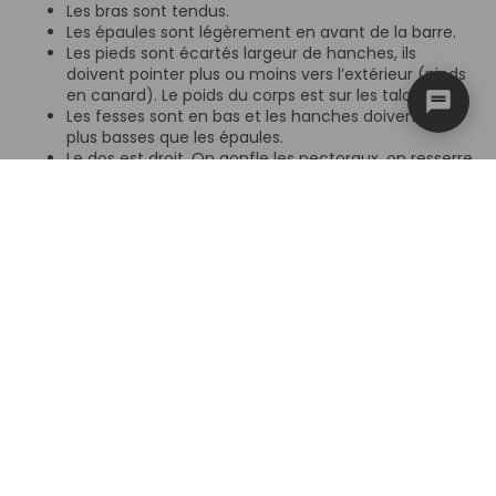
Les bras sont tendus.
Les épaules sont légèrement en avant de la barre.
Les pieds sont écartés largeur de hanches, ils
doivent pointer plus ou moins vers l’extérieur (pieds
en canard). Le poids du corps est sur les talons.
Les fesses sont en bas et les hanches doivent être
plus basses que les épaules.
Le dos est droit. On gonfle les pectoraux, on resserre
les omoplates.
La barre est collée aux tibias.
Le regarde se porte loin devant
Le tirage
Le tirage du snatch doit être rectiligne et le plus proche
du corps possible. En aucun cas la barre doit s’éloigner. Le
tirage se décompose en trois parties.
Le premier tirage
Le premier tirage monte la barre du sol jusqu’au-dessus
des genoux.
Il faut pousser dans les talons. Les bras ne tirent pas, ils
servent juste de crochets pour tenir la barre. Les fesses